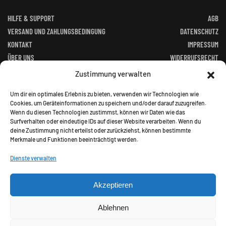
HILFE & SUPPORT
AGB
VERSAND UND ZAHLUNGSBEDINGUNG
DATENSCHUTZ
KONTAKT
IMPRESSUM
ÜBER UNS
WIDERRUFSRECHT
FACEBOOK
ALTGERÄTEVERORDNUNG
Zustimmung verwalten
BATTERIEGESETZ
Um dir ein optimales Erlebnis zu bieten, verwenden wir Technologien wie
Cookies, um Geräteinformationen zu speichern und/oder darauf zuzugreifen.
Wenn du diesen Technologien zustimmst, können wir Daten wie das
Surfverhalten oder eindeutige IDs auf dieser Website verarbeiten. Wenn du
deine Zustimmung nicht erteilst oder zurückziehst, können bestimmte
Merkmale und Funktionen beeinträchtigt werden.
©
2026
Jagd Paradies. All rights reserved.
Dienste verwalten
Akzeptieren
Alle Preise inkl. gesetzl. Mehrwertsteuer zzgl.
Ablehnen
Versandkosten und ggf. Nachnahmegebühren, wenn nicht
anders angegeben.