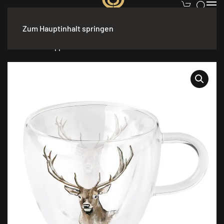
Zum Hauptinhalt springen
Start
/
Geschenkartikel
/
Sonstiges
/ Ambiente Geschenkartikel
Glasbecher Doppelwand