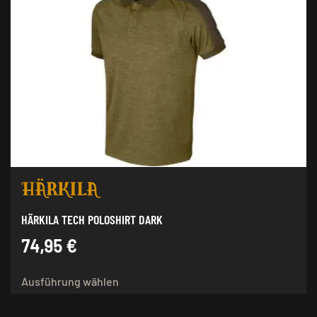
HÄRKILA TECH POLOSHIRT DARK
74,95
€
Dieses
Ausführung wählen
Produkt
weist