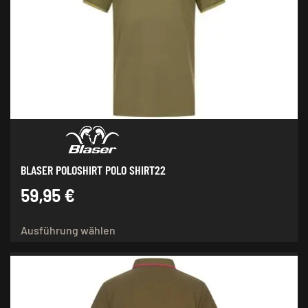
BLASER POLOSHIRT POLO SHIRT22
59,95
€
Dieses
Ausführung wählen
Produkt
weist
mehrere
Varianten
auf.