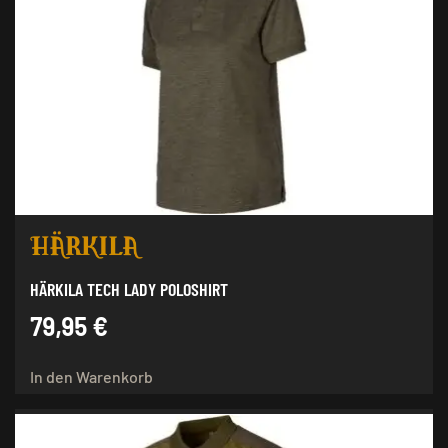
auf.
Die
Optionen
können
auf
der
Produktseite
gewählt
werden
HÄRKILA TECH LADY POLOSHIRT
79,95
€
In den Warenkorb