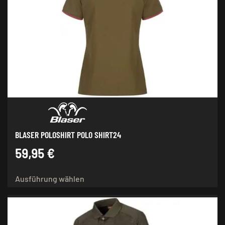
Die
Optionen
können
auf
der
Produktseite
gewählt
werden
BLASER POLOSHIRT POLO SHIRT24
59,95
€
Dieses
Ausführung wählen
Produkt
weist
mehrere
Varianten