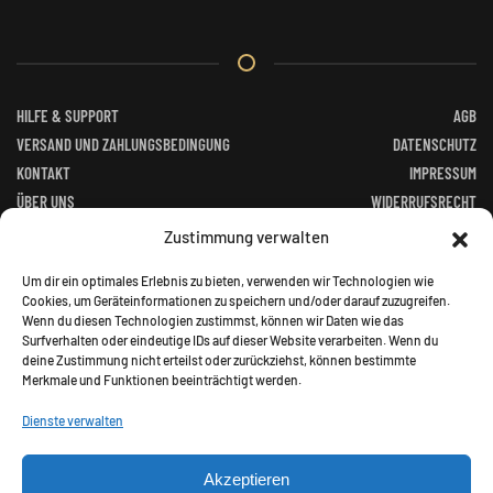
HILFE & SUPPORT
AGB
VERSAND UND ZAHLUNGSBEDINGUNG
DATENSCHUTZ
KONTAKT
IMPRESSUM
ÜBER UNS
WIDERRUFSRECHT
FACEBOOK
ALTGERÄTEVERORDNUNG
Zustimmung verwalten
BATTERIEGESETZ
Um dir ein optimales Erlebnis zu bieten, verwenden wir Technologien wie
Cookies, um Geräteinformationen zu speichern und/oder darauf zuzugreifen.
Wenn du diesen Technologien zustimmst, können wir Daten wie das
Surfverhalten oder eindeutige IDs auf dieser Website verarbeiten. Wenn du
deine Zustimmung nicht erteilst oder zurückziehst, können bestimmte
Merkmale und Funktionen beeinträchtigt werden.
©
2026
Jagd Paradies. All rights reserved.
Dienste verwalten
Akzeptieren