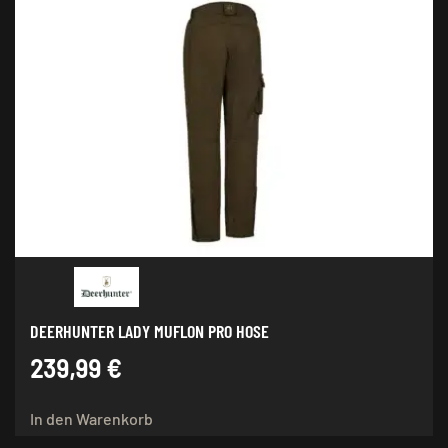
mehrere
Varianten
auf.
Die
Optionen
können
auf
der
Produktseite
gewählt
werden
DEERHUNTER LADY MUFLON PRO HOSE
239,99
€
In den Warenkorb