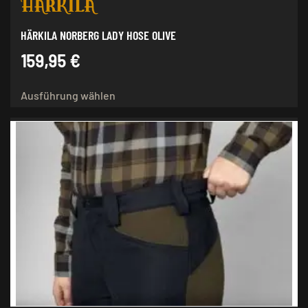
HÄRKILA NORBERG LADY HOSE OLIVE
159,95
€
Dieses
Ausführung wählen
Produkt
weist
mehrere
Varianten
auf.
Die
Optionen
können
auf
der
Produktseite
gewählt
werden