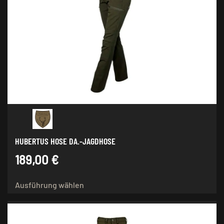
HUBERTUS HOSE DA.-JAGDHOSE
189,00
€
Dieses
Ausführung wählen
Produkt
weist
mehrere
Varianten