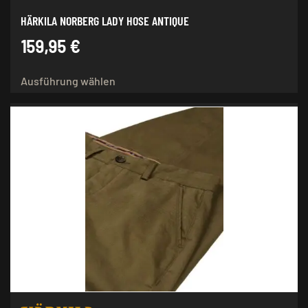
HÄRKILA NORBERG LADY HOSE ANTIQUE
159,95
€
Dieses
Ausführung wählen
Produkt
weist
mehrere
Varianten
auf.
Die
Optionen
können
auf
der
Produktseite
gewählt
werden