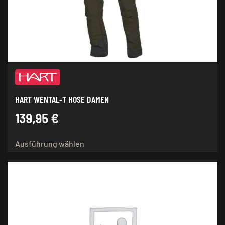
auf
der
Produktseite
gewählt
werden
HART WENTAL-T HOSE DAMEN
139,95
€
Dieses
Ausführung wählen
Produkt
weist
mehrere
Varianten
auf.
Die
Optionen