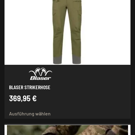
auf.
Die
Optionen
können
auf
der
Produktseite
gewählt
werden
BLASER STRIKERHOSE
369,95
€
Dieses
Ausführung wählen
Produkt
weist
mehrere