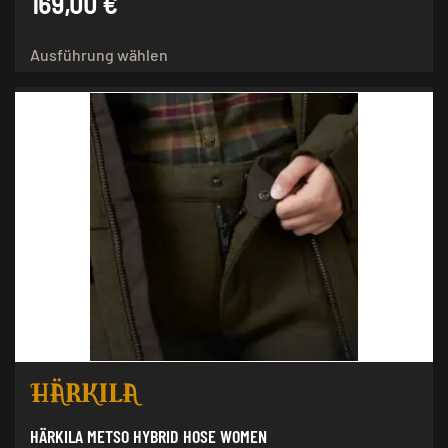
169,00
€
Dieses
Ausführung wählen
Produkt
weist
mehrere
Varianten
auf.
Die
Optionen
können
auf
der
Produktseite
gewählt
werden
HÄRKILA METSO HYBRID HOSE WOMEN