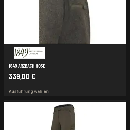
1849 ARZBACH HOSE
339,00
€
Dieses
Ausführung wählen
Produkt
weist
mehrere
Varianten
auf.
Die