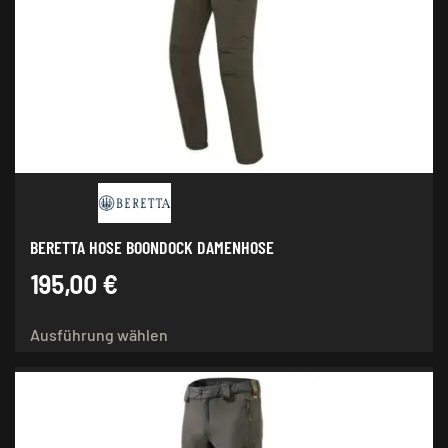
Optionen
können
auf
der
Produktseite
gewählt
werden
BERETTA HOSE BOONDOCK DAMENHOSE
195,00
€
Dieses
Ausführung wählen
Produkt
weist
mehrere
Varianten
auf.