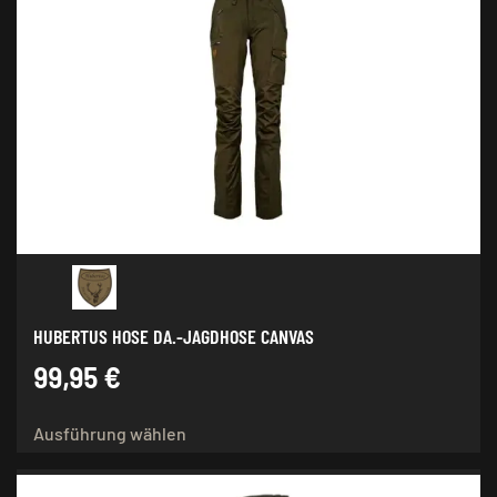
auf.
Die
Optionen
können
auf
der
Produktseite
gewählt
werden
HUBERTUS HOSE DA.-JAGDHOSE CANVAS
99,95
€
Dieses
Ausführung wählen
Produkt
weist
mehrere