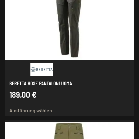
Die
Optionen
können
auf
der
Produktseite
gewählt
werden
BERETTA HOSE PANTALONI UOMA
189,00
€
Dieses
Ausführung wählen
Produkt
weist
mehrere
Varianten