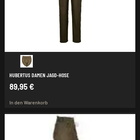
Optionen
können
auf
der
Produktseite
gewählt
werden
HUBERTUS DAMEN JAGD-HOSE
89,95
€
In den Warenkorb