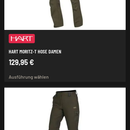
der
Produktseite
gewählt
werden
HART MORITZ-T HOSE DAMEN
129,95
€
Dieses
Ausführung wählen
Produkt
weist
mehrere
Varianten
auf.
Die
Optionen
können