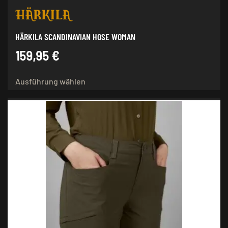
HÄRKILA SCANDINAVIAN HOSE WOMAN
159,95
€
Dieses
Ausführung wählen
Produkt
weist
mehrere
Varianten
auf.
Die
Optionen
können
auf
der
Produktseite
gewählt