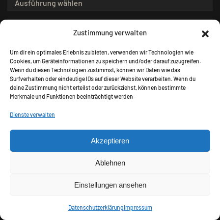
Ausführung wählen
Produkt
weist
mehrere
Zustimmung verwalten
Varianten
auf.
Um dir ein optimales Erlebnis zu bieten, verwenden wir Technologien wie
Cookies, um Geräteinformationen zu speichern und/oder darauf zuzugreifen.
Die
Wenn du diesen Technologien zustimmst, können wir Daten wie das
Optionen
Surfverhalten oder eindeutige IDs auf dieser Website verarbeiten. Wenn du
können
deine Zustimmung nicht erteilst oder zurückziehst, können bestimmte
Merkmale und Funktionen beeinträchtigt werden.
auf
der
Dienste verwalten
Produktseite
gewählt
Akzeptieren
werden
Ablehnen
Einstellungen ansehen
HUBERTUS HOSE HERREN DORNENHOSE
149,95
€
Datenschutzerklärung
Impressum