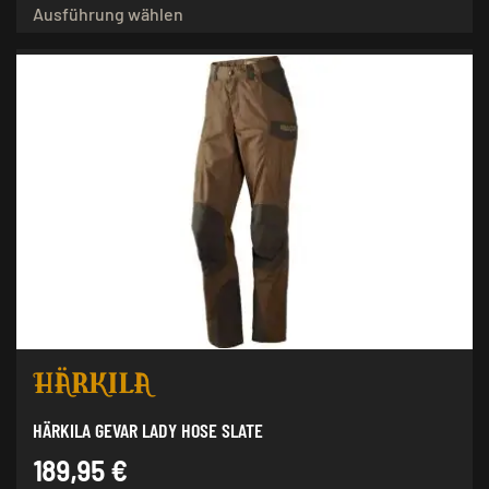
Ausführung wählen
Produkt
weist
mehrere
Varianten
auf.
Die
Optionen
können
auf
der
Produktseite
gewählt
werden
HÄRKILA GEVAR LADY HOSE SLATE
189,95
€