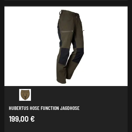
weist
mehrere
Varianten
auf.
Die
Optionen
können
auf
der
Produktseite
gewählt
werden
HUBERTUS HOSE FUNCTION JAGDHOSE
199,00
€
Dieses