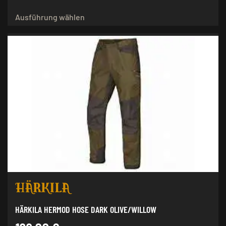
Dieses
Ausführung wählen
Produkt
weist
mehrere
Varianten
auf.
Die
Optionen
können
auf
der
Produktseite
gewählt
werden
HÄRKILA HERMOD HOSE DARK OLIVE/WILLOW