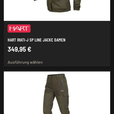
HART IRATI-J SP LINE JACKE DAMEN
349,95
€
Dieses
Ausführung wählen
Produkt
weist
mehrere
Varianten
auf.
Die
Optionen
können
auf