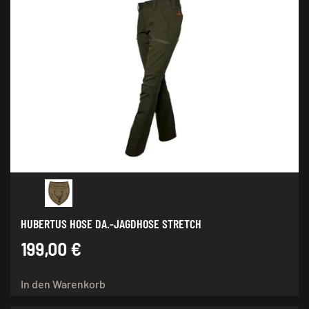
Varianten
auf.
Die
Optionen
können
auf
der
Produktseite
gewählt
werden
HUBERTUS HOSE DA.-JAGDHOSE STRETCH
199,00
€
In den Warenkorb