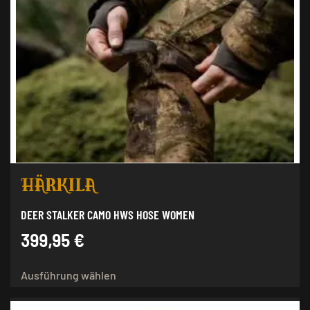
Varianten
auf.
Die
Optionen
können
auf
der
Produktseite
gewählt
werden
DEER STALKER CAMO HWS HOSE WOMEN
399,95
€
Dieses
Ausführung wählen
Produkt
weist