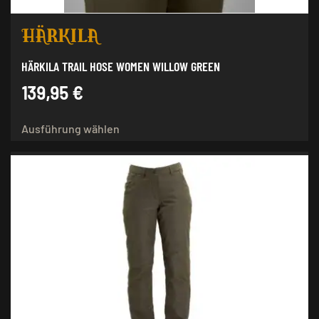
werden
HÄRKILA TRAIL HOSE WOMEN WILLOW GREEN
139,95
€
Dieses
Ausführung wählen
Produkt
weist
mehrere
Varianten
auf.
Die
Optionen
können
auf
der
Produktseite
gewählt