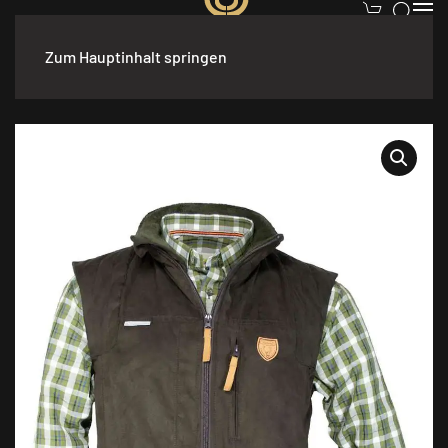
Zum Hauptinhalt springen
Start
/
Bekleidung
/
Herren
/
Westen
/ Hubertus Jagdweste
“SCHWARZWALD”