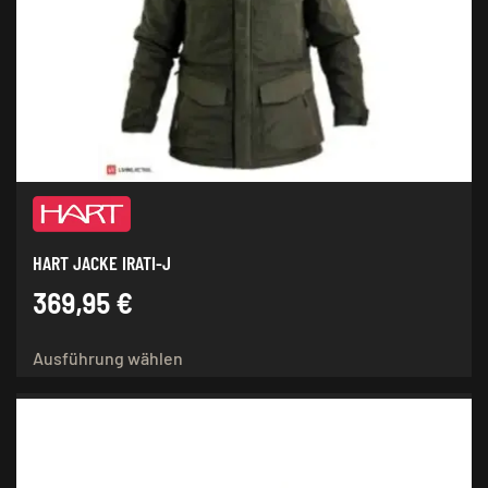
HART JACKE IRATI-J
369,95
€
Dieses
Ausführung wählen
Produkt
weist
mehrere
Varianten
auf.