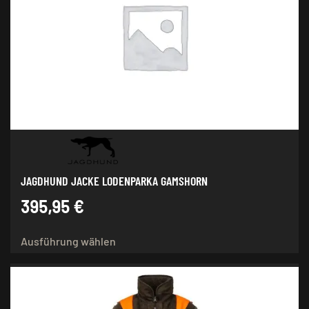
Die
Optionen
können
auf
der
Produktseite
gewählt
werden
JAGDHUND JACKE LODENPARKA GAMSHORN
395,95
€
Dieses
Ausführung wählen
Produkt
weist
mehrere
Varianten