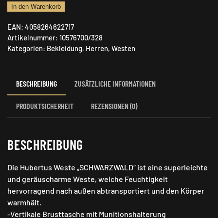
Hubertus
In den Warenkorb
Jagdweste
EAN:
4058264622717
"SCHWARZWALD"
Artikelnummer:
10576700/328
Menge
Kategorien:
Bekleidung
,
Herren
,
Westen
BESCHREIBUNG
ZUSÄTZLICHE INFORMATIONEN
PRODUKTSICHERHEIT
REZENSIONEN (0)
BESCHREIBUNG
Die Hubertus Weste „SCHWARZWALD“ ist eine superleichte
und geräuscharme Weste, welche Feuchtigkeit
hervorragend nach außen abtransportiert und den Körper
warmhält.
-Vertikale Brusttasche mit Munitionshalterung