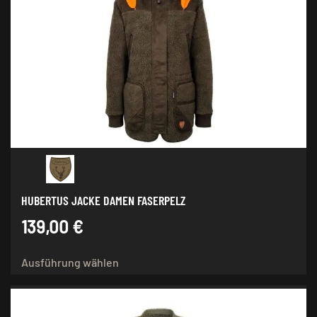
auf.
Die
Optionen
können
auf
der
Produktseite
gewählt
werden
HUBERTUS JACKE DAMEN FASERPELZ
139,00
€
Dieses
Ausführung wählen
Produkt
weist
mehrere
Varianten