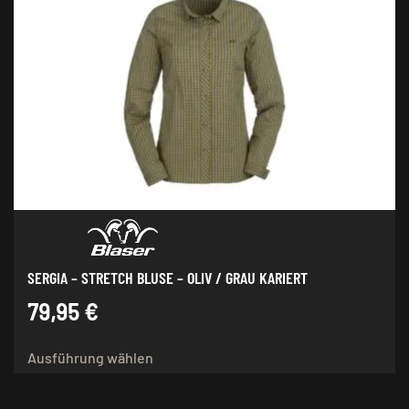
auf.
Die
Optionen
können
auf
der
Produktseite
gewählt
werden
SERGIA – STRETCH BLUSE – OLIV / GRAU KARIERT
79,95
€
Dieses
Ausführung wählen
Produkt
weist
mehrere