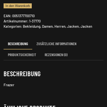
Pinewood
In den Warenkorb
Jacke
EAN:
0051377700710
Camou
Artikelnummer:
1-37770
Menge
Kategorien:
Bekleidung
,
Damen
,
Herren
,
Jacken
,
Jacken
BESCHREIBUNG
ZUSÄTZLICHE INFORMATIONEN
PRODUKTSICHERHEIT
REZENSIONEN (0)
BESCHREIBUNG
Frazer