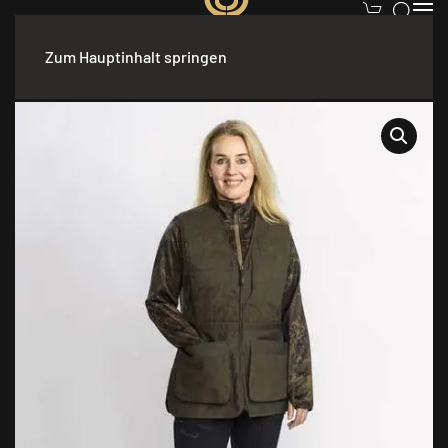
Zum Hauptinhalt springen
Start
/
Bekleidung
/
Damen
/
Jacken
/ Pinewood Jacke Camou