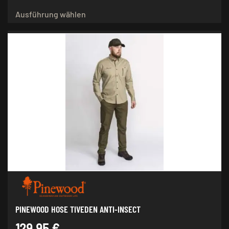
Dieses
Ausführung wählen
Produkt
weist
mehrere
Varianten
auf.
Die
Optionen
können
auf
der
Produktseite
gewählt
werden
PINEWOOD HOSE TIVEDEN ANTI-INSECT
129,95
€