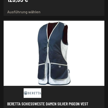
Dieses
Ausführung wählen
Produkt
weist
mehrere
Varianten
auf.
Die
Optionen
können
auf
der
Produktseite
gewählt
werden
BERETTA SCHIESSWESTE DAMEN SILVER PIGEON VEST