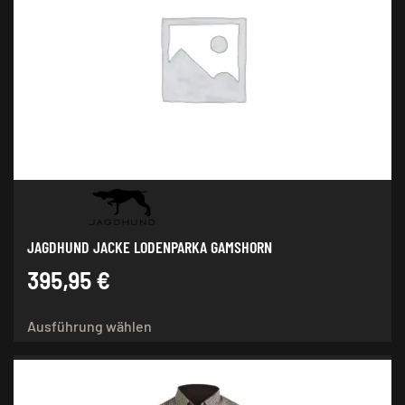
Die
Optionen
können
auf
der
Produktseite
gewählt
werden
JAGDHUND JACKE LODENPARKA GAMSHORN
395,95
€
Dieses
Ausführung wählen
Produkt
weist
mehrere
Varianten