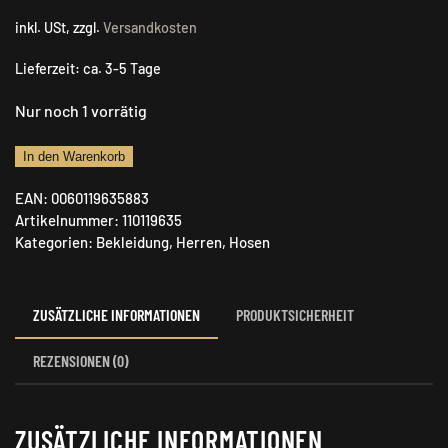
inkl. USt, zzgl.
Versandkosten
Lieferzeit:
ca. 3-5 Tage
Nur noch 1 vorrätig
Härkila
In den Warenkorb
Alvis
EAN:
0060119635883
Hose
Artikelnummer:
110119635
Sepia
Kategorien:
Bekleidung
,
Herren
,
Hosen
brown
Menge
ZUSÄTZLICHE INFORMATIONEN
PRODUKTSICHERHEIT
REZENSIONEN (0)
ZUSÄTZLICHE INFORMATIONEN