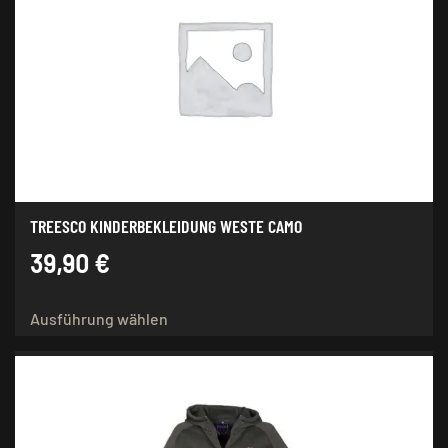
TREESCO KINDERBEKLEIDUNG WESTE CAMO
39,90
€
Dieses
Ausführung wählen
Produkt
weist
mehrere
Varianten
auf.
Die