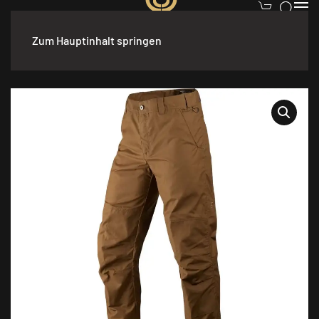
Zum Hauptinhalt springen
Start
/
Bekleidung
/
Herren
/
Hosen
/ Härkila Alvis Hose Sepia
brown