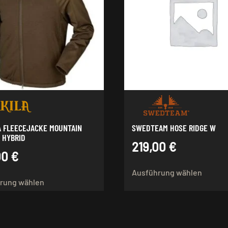
A FLEECEJACKE MOUNTAIN
SWEDTEAM HOSE RIDGE W
 HYBRID
219,00
€
00
€
Dieses
Dieses
Ausführung wählen
Produk
rung wählen
Produkt
weist
weist
mehre
mehrere
Varian
Varianten
auf.