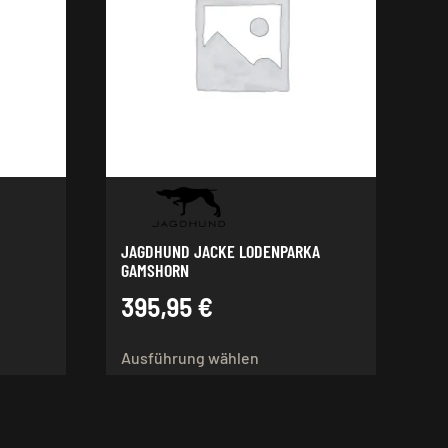
JAGDHUND JACKE LODENPARKA
GAMSHORN
395,95
€
Dieses
t
Ausführung wählen
Produkt
weist
re
mehrere
ten
Varianten