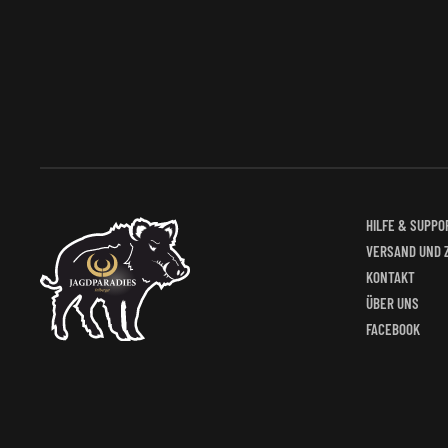
Optionen
können
auf
der
Produktseite
gewählt
werden
HILFE & SUPPO
VERSAND UND 
KONTAKT
ÜBER UNS
FACEBOOK