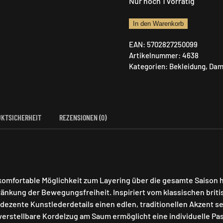
Nur noch 1 vorrätig
Deerhunter
In den Warenkorb
Lady
EAN:
5702827250099
Cumbria
Artikelnummer:
4638
Fleece
Kategorien:
Bekleidung
,
Dam
Weste
Menge
KTSICHERHEIT
REZENSIONEN (0)
 komfortable Möglichkeit zum Layering über die gesamte Saison 
ränkung der Bewegungsfreiheit. Inspiriert vom klassischen briti
ezente Kunstlederdetails einen edlen, traditionellen Akzent s
erstellbare Kordelzug am Saum ermöglicht eine individuelle Passf