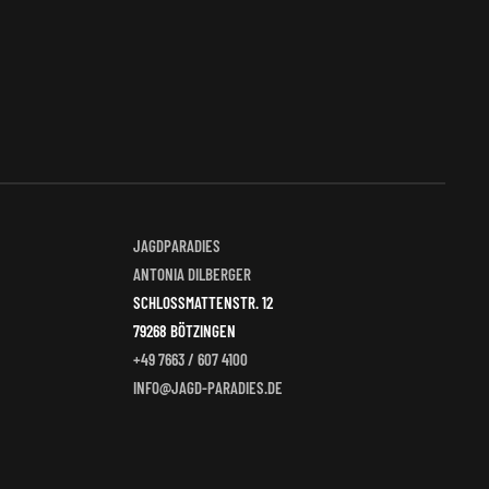
auf.
Die
en
Optionen
n
können
auf
der
tseite
Produktseite
t
gewählt
n
werden
JAGDPARADIES
ANTONIA DILBERGER
SCHLOSSMATTENSTR. 12
79268 BÖTZINGEN
+49 7663 / 607 4100
INFO@JAGD-PARADIES.DE