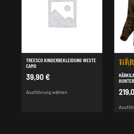
TREESCO KINDERBEKLEIDUNG WESTE
CAMO
HÄRKIL
39,90
€
HUNTER
Dieses
219,
Ausführung wählen
Produkt
weist
Ausfüh
mehrere
Varianten
auf.
Die