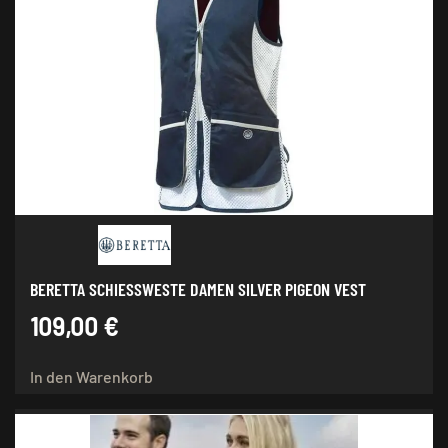
auf.
Die
Optionen
können
auf
der
Produktseite
gewählt
werden
BERETTA SCHIESSWESTE DAMEN SILVER PIGEON VEST
109,00
€
In den Warenkorb