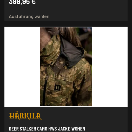
399,95
€
Dieses
Ausführung wählen
Produkt
weist
mehrere
Varianten
auf.
Die
Optionen
können
auf
der
Produktseite
gewählt
werden
DEER STALKER CAMO HWS JACKE WOMEN