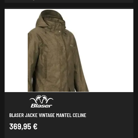
weist
mehrere
Varianten
auf.
Die
Optionen
können
auf
der
Produktseite
gewählt
werden
BLASER JACKE VINTAGE MANTEL CELINE
369,95
€
Dieses