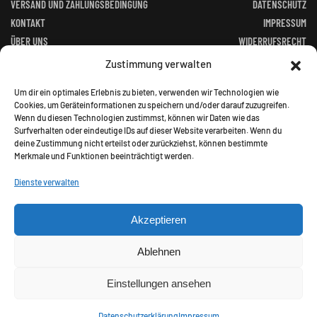
VERSAND UND ZAHLUNGSBEDINGUNG
DATENSCHUTZ
KONTAKT
IMPRESSUM
ÜBER UNS
WIDERRUFSRECHT
FACEBOOK
ALTGERÄTEVERORDNUNG
Zustimmung verwalten
BATTERIEGESETZ
Um dir ein optimales Erlebnis zu bieten, verwenden wir Technologien wie
Cookies, um Geräteinformationen zu speichern und/oder darauf zuzugreifen.
Wenn du diesen Technologien zustimmst, können wir Daten wie das
Surfverhalten oder eindeutige IDs auf dieser Website verarbeiten. Wenn du
deine Zustimmung nicht erteilst oder zurückziehst, können bestimmte
Merkmale und Funktionen beeinträchtigt werden.
©
2026
Jagd Paradies. All rights reserved.
Dienste verwalten
Akzeptieren
Alle Preise inkl. gesetzl. Mehrwertsteuer zzgl.
Ablehnen
Versandkosten und ggf. Nachnahmegebühren, wenn nicht
anders angegeben.
Einstellungen ansehen
Datenschutzerklärung
Impressum