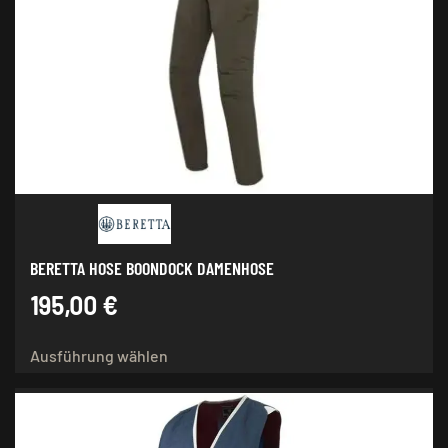
BERETTA HOSE BOONDOCK DAMENHOSE
195,00
€
Dieses
Ausführung wählen
Produkt
weist
mehrere
Varianten