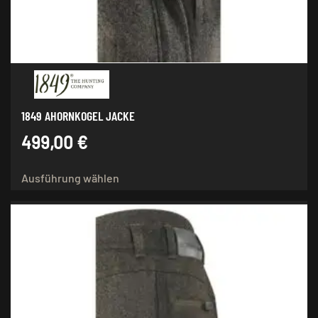
1849 AHORNKOGEL JACKE
499,00
€
Dieses
Ausführung wählen
Produkt
weist
mehrere
Varianten
auf.
Die
Optionen
können
auf