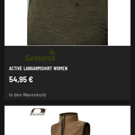
können
auf
der
Produktseite
gewählt
werden
ACTIVE LANGARMSHIRT WOMEN
54,95
€
In den Warenkorb