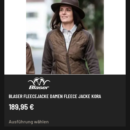
mehrere
Varianten
auf.
Die
Optionen
können
auf
der
Produktseite
gewählt
werden
BLASER FLEECEJACKE DAMEN FLEECE JACKE KORA
189,95
€
Dieses
Ausführung wählen
Produkt
weist