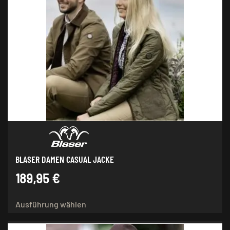
BLASER DAMEN CASUAL JACKE
189,95
€
Dieses
Ausführung wählen
Produkt
weist