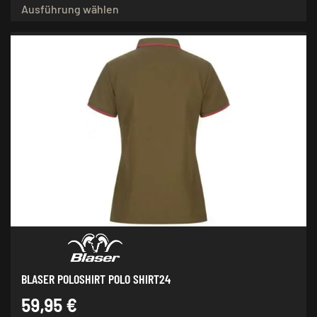
Ausführung wählen
Produkt
weist
mehrere
Varianten
auf.
Die
Optionen
können
auf
der
Produktseite
gewählt
werden
BLASER POLOSHIRT POLO SHIRT24
59,95
€