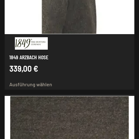
der
Produktseite
gewählt
werden
1849 ARZBACH HOSE
339,00
€
Dieses
Ausführung wählen
Produkt
weist
mehrere
Varianten
auf.
Die
Optionen
können