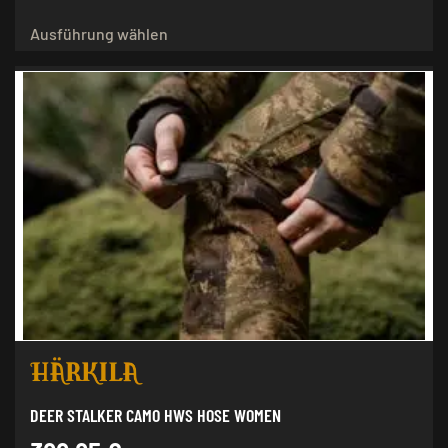
Dieses
Ausführung wählen
Produkt
weist
mehrere
Varianten
auf.
Die
Optionen
können
auf
der
Produktseite
gewählt
werden
DEER STALKER CAMO HWS HOSE WOMEN