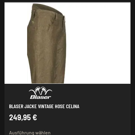
mehrere
Varianten
auf.
Die
Optionen
können
auf
der
Produktseite
gewählt
werden
BLASER JACKE VINTAGE HOSE CELINA
249,95
€
Dieses
Ausführung wählen
Produkt