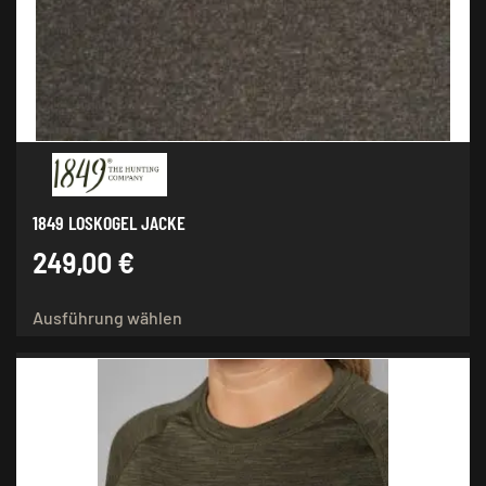
auf
der
Produktseite
gewählt
werden
1849 LOSKOGEL JACKE
249,00
€
Dieses
Ausführung wählen
Produkt
weist
mehrere
Varianten
auf.
Die
Optionen