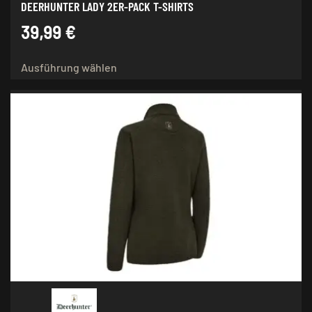
DEERHUNTER LADY 2ER-PACK T-SHIRTS
39,99
€
Dieses
Ausführung wählen
Produkt
weist
mehrere
Varianten
auf.
Die
Optionen
können
auf
der
Produktseite
gewählt
werden