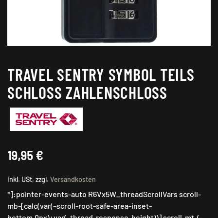
TRAVEL SENTRY SYMBOL TEILS
SCHLOSS ZAHLENSCHLOSS
19,95
€
inkl. USt, zzgl.
Versandkosten
*]:pointer-events-auto R6Vx5W_threadScrollVars scroll-
mb-[calc(var(–scroll-root-safe-area-inset-
bottom,0px)+var(–thread-response-height))] scroll-mt-(–