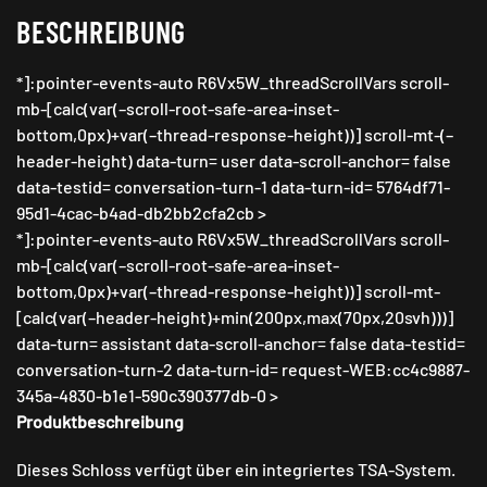
BESCHREIBUNG
*]:pointer-events-auto R6Vx5W_threadScrollVars scroll-
mb-[calc(var(–scroll-root-safe-area-inset-
bottom,0px)+var(–thread-response-height))] scroll-mt-(–
header-height) data-turn= user data-scroll-anchor= false
data-testid= conversation-turn-1 data-turn-id= 5764df71-
95d1-4cac-b4ad-db2bb2cfa2cb >
*]:pointer-events-auto R6Vx5W_threadScrollVars scroll-
mb-[calc(var(–scroll-root-safe-area-inset-
bottom,0px)+var(–thread-response-height))] scroll-mt-
[calc(var(–header-height)+min(200px,max(70px,20svh)))]
data-turn= assistant data-scroll-anchor= false data-testid=
conversation-turn-2 data-turn-id= request-WEB:cc4c9887-
345a-4830-b1e1-590c390377db-0 >
Produktbeschreibung
Dieses Schloss verfügt über ein integriertes TSA-System.