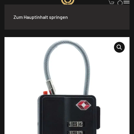
Zum Hauptinhalt springen
Start
/
Jagdzubehör
/
Sonstiges
/ Travel Sentry Symbol Teils
Schloss Zahlenschloß