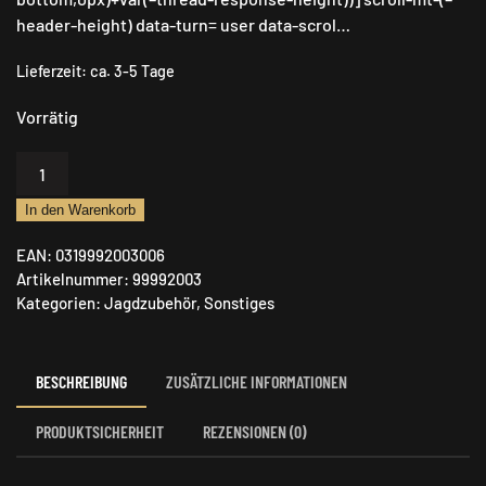
header-height) data-turn= user data-scrol…
Lieferzeit:
ca. 3-5 Tage
Vorrätig
Travel
Sentry
In den Warenkorb
Symbol
Teils
EAN:
0319992003006
Schloss
Artikelnummer:
99992003
Zahlenschloß
Kategorien:
Jagdzubehör
,
Sonstiges
Menge
BESCHREIBUNG
ZUSÄTZLICHE INFORMATIONEN
PRODUKTSICHERHEIT
REZENSIONEN (0)