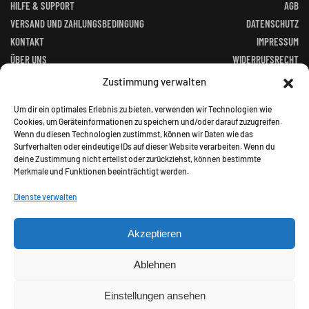
HILFE & SUPPORT
AGB
VERSAND UND ZAHLUNGSBEDINGUNG
DATENSCHUTZ
KONTAKT
IMPRESSUM
ÜBER UNS
WIDERRUFSRECHT
FACEBOOK
ALTGERÄTEVERORDNUNG
Zustimmung verwalten
BATTERIEGESETZ
Um dir ein optimales Erlebnis zu bieten, verwenden wir Technologien wie
Cookies, um Geräteinformationen zu speichern und/oder darauf zuzugreifen.
Wenn du diesen Technologien zustimmst, können wir Daten wie das
Surfverhalten oder eindeutige IDs auf dieser Website verarbeiten. Wenn du
deine Zustimmung nicht erteilst oder zurückziehst, können bestimmte
Merkmale und Funktionen beeinträchtigt werden.
©
2026
Jagd Paradies. All rights reserved.
Dienste verwalten
Akzeptieren
Alle Preise inkl. gesetzl. Mehrwertsteuer zzgl.
Ablehnen
Versandkosten und ggf. Nachnahmegebühren, wenn nicht
anders angegeben.
Einstellungen ansehen