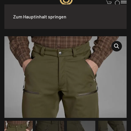
Zum Hauptinhalt springen
Start
/
Bekleidung
/
Herren
/
Jacken
/ Seeland Hawker Advance
Hose