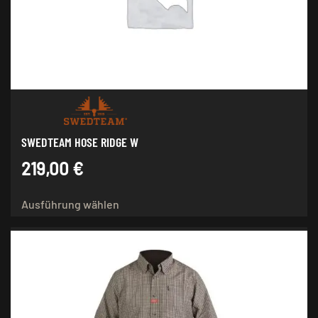
auf
der
Produktseite
gewählt
werden
SWEDTEAM HOSE RIDGE W
219,00
€
Dieses
Ausführung wählen
Produkt
weist
mehrere
Varianten
auf.
Die
Optionen