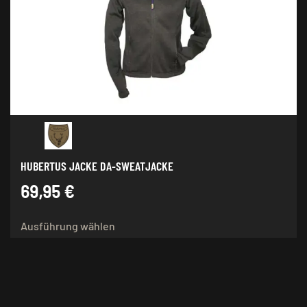
Optionen
können
auf
der
Produktseite
gewählt
werden
HUBERTUS JACKE DA-SWEATJACKE
69,95
€
Dieses
Ausführung wählen
Produkt
weist
mehrere
Varianten
auf.