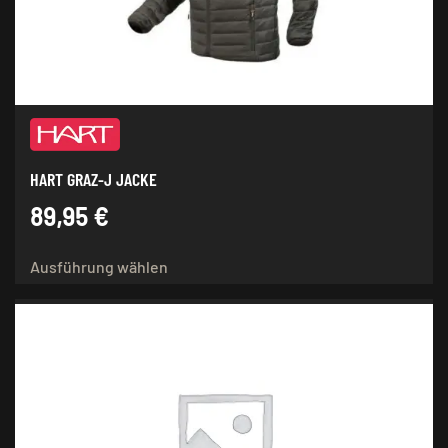
HART GRAZ-J JACKE
89,95
€
Dieses
Ausführung wählen
Produkt
weist
mehrere
Varianten
auf.
Die
Optionen
können