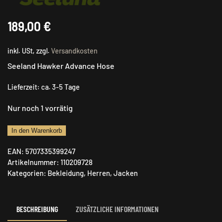
189,00
€
inkl. USt, zzgl.
Versandkosten
Seeland Hawker Advance Hose
Lieferzeit:
ca. 3-5 Tage
Nur noch 1 vorrätig
Seeland
In den Warenkorb
Hawker
EAN:
5707335399247
Advance
Artikelnummer:
110209728
Hose
Kategorien:
Bekleidung
,
Herren
,
Jacken
Menge
BESCHREIBUNG
ZUSÄTZLICHE INFORMATIONEN