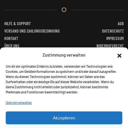
Die
Optionen
können
auf
HILFE & SUPPORT
AGB
der
VERSAND UND ZAHLUNGSBEDINGUNG
DATENSCHUTZ
Produktseite
KONTAKT
IMPRESSUM
gewählt
ÜBER UNS
WIDERRUFSRECHT
werden
FACEBOOK
ALTGERÄTEVERORDNUNG
Zustimmung verwalten
BATTERIEGESETZ
Um dir ein optimales Erlebnis zu bieten, verwenden wir Technologien wie
Cookies, um Geräteinformationen zu speichern und/oder darauf zuzugreifen.
Wenn du diesen Technologien zustimmst, können wir Daten wie das
Surfverhalten oder eindeutige IDs auf dieser Website verarbeiten. Wenn du
deine Zustimmung nicht erteilst oder zurückziehst, können bestimmte
Merkmale und Funktionen beeinträchtigt werden.
©
2026
Jagd Paradies. All rights reserved.
Dienste verwalten
Akzeptieren
Alle Preise inkl. gesetzl. Mehrwertsteuer zzgl.