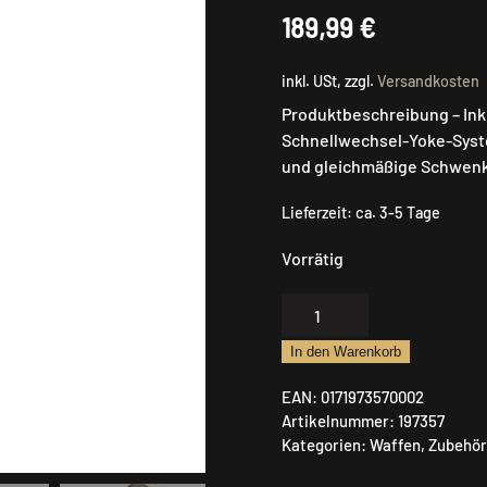
189,99
€
inkl. USt, zzgl.
Versandkosten
Produktbeschreibung – Inkl
Schnellwechsel-Yoke-Syste
und gleichmäßige Schwen
Lieferzeit:
ca. 3-5 Tage
Vorrätig
Primos
Zielstock
In den Warenkorb
Menge
EAN:
0171973570002
Artikelnummer:
197357
Kategorien:
Waffen
,
Zubehör