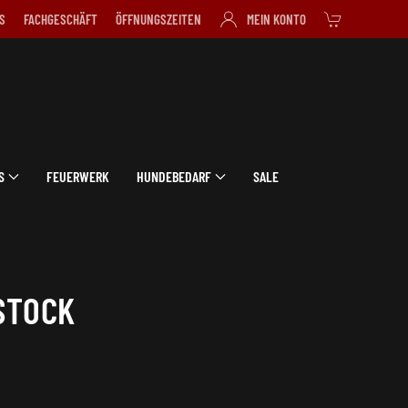
S
FACHGESCHÄFT
ÖFFNUNGSZEITEN
MEIN KONTO
S
FEUERWERK
HUNDEBEDARF
SALE
STOCK