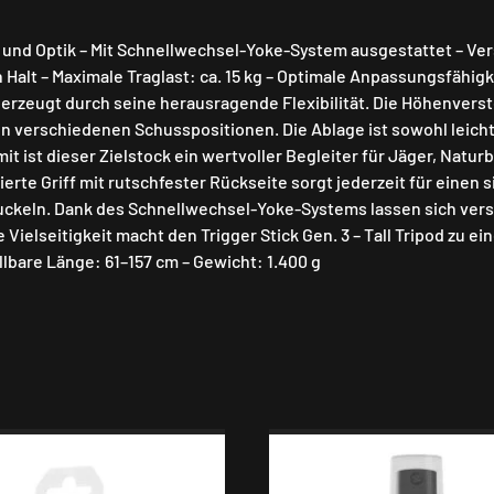
und Optik – Mit Schnellwechsel-Yoke-System ausgestattet – Ver
lt – Maximale Traglast: ca. 15 kg – Optimale Anpassungsfähigk
 überzeugt durch seine herausragende Flexibilität. Die Höhenvers
 verschiedenen Schusspositionen. Die Ablage ist sowohl leicht a
t ist dieser Zielstock ein wertvoller Begleiter für Jäger, Nat
erte Griff mit rutschfester Rückseite sorgt jederzeit für einen 
keln. Dank des Schnellwechsel-Yoke-Systems lassen sich vers
elseitigkeit macht den Trigger Stick Gen. 3 – Tall Tripod zu 
bare Länge: 61–157 cm – Gewicht: 1.400 g