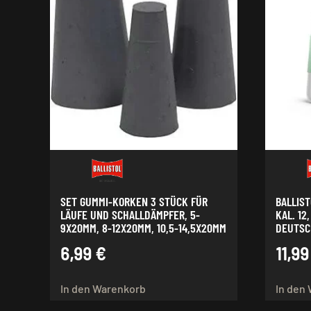
SET GUMMI-KORKEN 3 STÜCK FÜR
BALLIST
LÄUFE UND SCHALLDÄMPFER, 5-
KAL. 12
9X20MM, 8-12X20MM, 10,5-14,5X20MM
DEUTSC
6,99
€
11,9
In den Warenkorb
In den