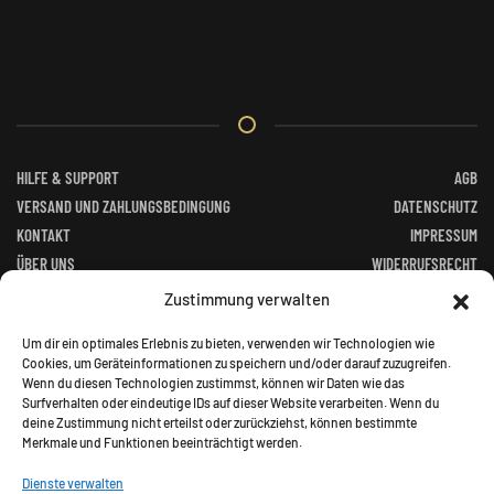
HILFE & SUPPORT
AGB
VERSAND UND ZAHLUNGSBEDINGUNG
DATENSCHUTZ
KONTAKT
IMPRESSUM
ÜBER UNS
WIDERRUFSRECHT
FACEBOOK
ALTGERÄTEVERORDNUNG
Zustimmung verwalten
BATTERIEGESETZ
Um dir ein optimales Erlebnis zu bieten, verwenden wir Technologien wie
Cookies, um Geräteinformationen zu speichern und/oder darauf zuzugreifen.
Wenn du diesen Technologien zustimmst, können wir Daten wie das
Surfverhalten oder eindeutige IDs auf dieser Website verarbeiten. Wenn du
deine Zustimmung nicht erteilst oder zurückziehst, können bestimmte
Merkmale und Funktionen beeinträchtigt werden.
©
2026
Jagd Paradies. All rights reserved.
Dienste verwalten