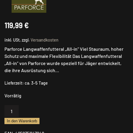
119,99
€
inkl. USt, zzgl.
Versandkosten
Parforce Langwaffenfutteral „All-in“ Viel Stauraum, hoher
Schutz und maximale Flexibilität Das Langwaffenfutteral
„All-in“ von Parforce wurde speziell für Jäger entwickelt,
die ihre Ausrüstung sich…
Lieferzeit:
ca. 3-5 Tage
Vorrätig
Parforce
Futteral
In den Warenkorb
Langwaffenfutteral
All-