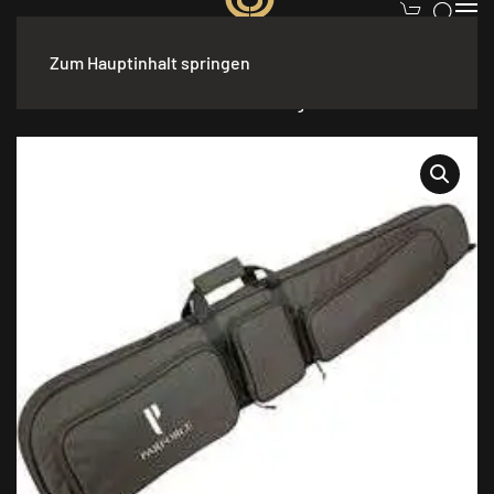
Zum Hauptinhalt springen
Start
/
Jagdzubehör
/
Wildwannen und
Futterbehälter
/ Parforce Futteral Langwaffenfutteral All-in