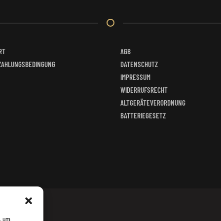
Produktseite
gewählt
werden
RT
AGB
ZAHLUNGSBEDINGUNG
DATENSCHUTZ
IMPRESSUM
WIDERRUFSRECHT
ALTGERÄTEVERORDNUNG
BATTERIEGESETZ
, um