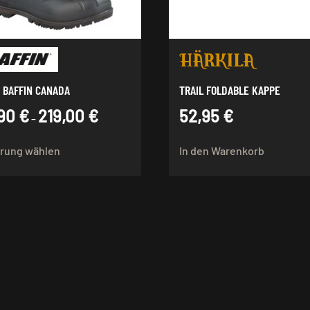
 BAFFIN CANADA
TRAIL FOLDABLE KAPPE
,90
€
219,00
€
52,95
€
–
Dieses
rung wählen
In den Warenkorb
Produkt
weist
mehrere
Varianten
auf.
Die
Optionen
können
auf
der