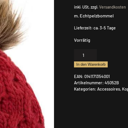
inkl. USt, zzgl.
Versandkosten
m. Echtpelzbommel
Lieferzeit:
ca. 3-5 Tage
Vorrätig
Lodenhut
Mütze
In den Warenkorb
Strickmütze
Menge
EAN:
0141171354001
Artikelnummer:
45052B
Kategorien:
Accessoires
,
Ko