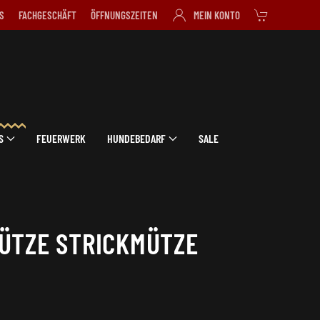
S
FACHGESCHÄFT
ÖFFNUNGSZEITEN
MEIN KONTO
S
FEUERWERK
HUNDEBEDARF
SALE
ÜTZE STRICKMÜTZE