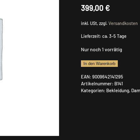
399,00
€
inkl. USt, zzgl.
Versandkosten
Lieferzeit:
ca. 3-5 Tage
Nur noch 1 vorrätig
Jagdhund
In den Warenkorb
Jacke
EAN:
9009642141295
MFJ
Artikelnummer:
B141
Erzberg
Kategorien:
Bekleidung
,
Dam
Menge