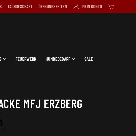
S
FACHGESCHÄFT
ÖFFNUNGSZEITEN
MEIN KONTO
S
FEUERWERK
HUNDEBEDARF
SALE
ACKE MFJ ERZBERG