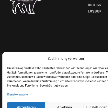
ÜBER UNS
FACEBOOK
Zustimmung verwalten
Um dir ein optimales Erlebnis zu bieten, verwenden wir Technologien wie Cookies
Geräteinformationen zu speichern und/oder darauf zuzugreifen. Wenn du diesen 
zustimmst, können wir Daten wie das Surfverhalten oder eindeutige IDs auf dieser
verarbeiten. Wenn du deine Zustimmung nicht erteilst oder zurückziehst, können
Merkmale und Funktionen beeinträchtigt werden.
Dienste verwalten
Alle Preise inkl. gesetzl. M
Akzeptieren
Ablehnen
Einstellunge