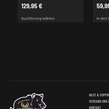
129,95
€
59,9
Dieses
Ausführung wählen
In den
Produkt
weist
mehrere
Varianten
auf.
Die
Optionen
können
auf
der
Produktseite
gewählt
werden
HILFE & SUPPO
VERSAND UND 
KONTAKT