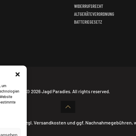
WIDERRUFSRECHT
ALTGERÄTEVERORDNUNG
BATTERIEGESETZ
, um
©
2026
Jagd Paradies. All rights reserved.
Technologien
 Website
 bestimmte
ehrwertsteuer zzgl. Versandkosten und ggf. Nachnahmegebühren,
n ansehen