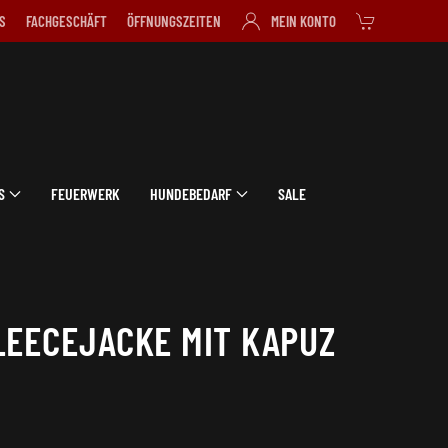
S
FACHGESCHÄFT
ÖFFNUNGSZEITEN
MEIN KONTO
S
FEUERWERK
HUNDEBEDARF
SALE
LEECEJACKE MIT KAPUZ