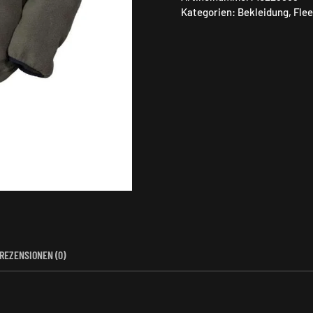
Kapuz
Kategorien:
Bekleidung
,
Fle
Menge
REZENSIONEN (0)