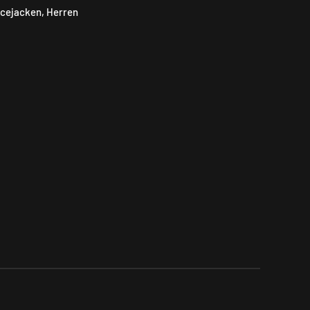
ecejacken
,
Herren