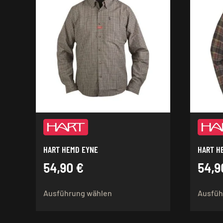
HART HEMD EYNE
HART H
54,90
€
54,
Dieses
Ausführung wählen
Ausfüh
Produkt
weist
mehrere