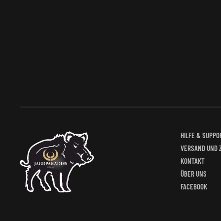
Varianten
auf.
Die
Optionen
können
auf
der
Produktseite
gewählt
werden
HILFE & SUPPO
VERSAND UND 
KONTAKT
ÜBER UNS
FACEBOOK