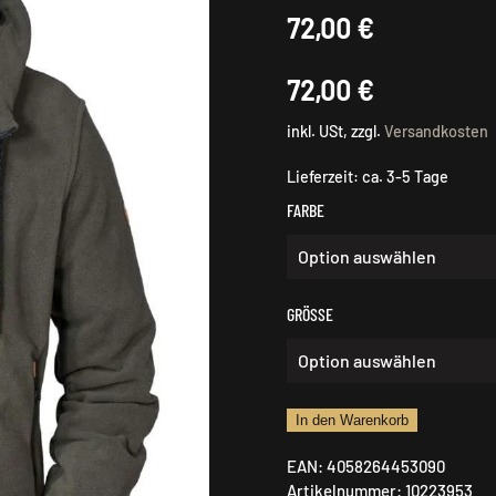
72,00
€
72,00
€
inkl. USt, zzgl.
Versandkosten
Lieferzeit:
ca. 3-5 Tage
FARBE
GRÖSSE
Hubertus
In den Warenkorb
Fleecejacke
EAN:
4058264453090
mit
Artikelnummer:
10223953