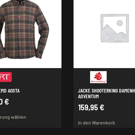
EMD AOSTA
JACKE SHOOTERKING DAMEN
ADVENTUM
90
€
159,95
€
Dieses
rung wählen
Produkt
In den Warenkorb
weist
mehrere