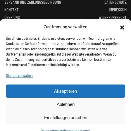
VERSAND UND ZAHLUNGSBEDINGUNG
DATENSCHUTZ
KONTAKT
IMPRESSUM
ÜBER UNS
WIDERRUFSRECHT
FACEBOOK
ALTGERÄTEVERORDNUNG
Zustimmung verwalten
BATTERIEGESETZ
Um dir ein optimales Erlebnis zu bieten, verwenden wir Technologien wie
Cookies, um Geräteinformationen zu speichern und/oder darauf zuzugreifen.
Wenn du diesen Technologien zustimmst, können wir Daten wie das
Surfverhalten oder eindeutige IDs auf dieser Website verarbeiten. Wenn du
deine Zustimmung nicht erteilst oder zurückziehst, können bestimmte
Merkmale und Funktionen beeinträchtigt werden.
©
2026
Jagd Paradies. All rights reserved.
Dienste verwalten
Akzeptieren
Alle Preise inkl. gesetzl. Mehrwertsteuer zzgl.
Ablehnen
Versandkosten und ggf. Nachnahmegebühren, wenn nicht
anders angegeben.
Einstellungen ansehen
Datenschutzerklärung
Impressum