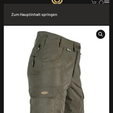
Zum Hauptinhalt springen
Start
/
Bekleidung
/
Damen
/
Hosen
/ Hose Hubertus Jagdhose