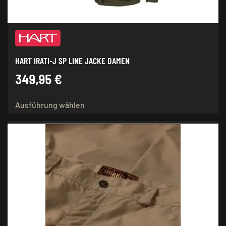
gewählt
werden
HART IRATI-J SP LINE JACKE DAMEN
349,95
€
Dieses
Ausführung wählen
Produkt
weist
mehrere
Varianten
auf.
Die
Optionen
können
auf
der