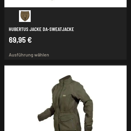
werden
HUBERTUS JACKE DA-SWEATJACKE
69,95
€
Dieses
Ausführung wählen
Produkt
weist
mehrere
Varianten
auf.
Die
Optionen
können
auf
der
Produktseite