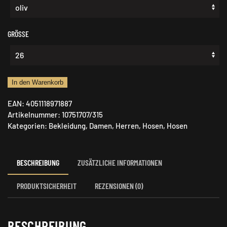
GRÖSSE
Hose
In den Warenkorb
Hubertus
EAN:
4051118971887
Jagdhose
Artikelnummer:
10751707/315
Menge
Kategorien:
Bekleidung
,
Damen
,
Herren
,
Hosen
,
Hosen
BESCHREIBUNG
ZUSÄTZLICHE INFORMATIONEN
PRODUKTSICHERHEIT
REZENSIONEN (0)
BESCHREIBUNG