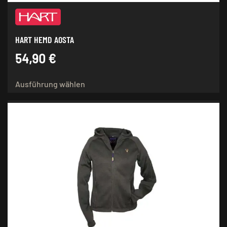
HART HEMD AOSTA
54,90
€
Dieses
Ausführung wählen
Produkt
weist
mehrere
Varianten
auf.
Die
Optionen
können
auf
der
Produktseite
gewählt