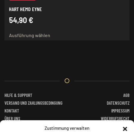
HART HEMD EYNE
54,90
€
Dieses
Ausführung wählen
Produkt
weist
mehrere
Varianten
auf.
Die
Optionen
können
auf
HILFE & SUPPORT
AGB
der
VERSAND UND ZAHLUNGSBEDINGUNG
DATENSCHUTZ
Produktseite
KONTAKT
IMPRESSUM
gewählt
ÜBER UNS
WIDERRUFSRECHT
werden
FACEBOOK
ALTGERÄTEVERORDNUNG
Zustimmung verwalten