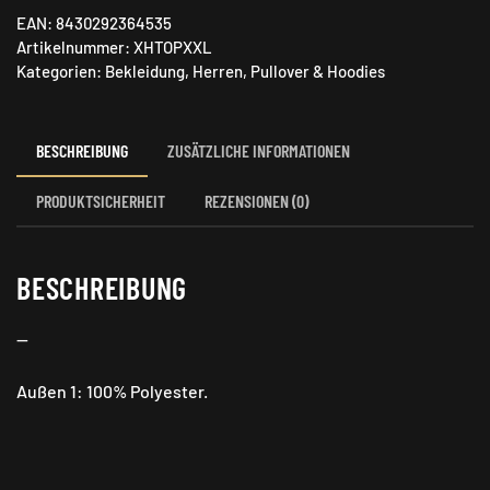
TOPLO-
EAN:
8430292364535
ZN
Artikelnummer:
XHTOPXXL
Fleecepullover
Kategorien:
Bekleidung
,
Herren
,
Pullover & Hoodies
Menge
BESCHREIBUNG
ZUSÄTZLICHE INFORMATIONEN
PRODUKTSICHERHEIT
REZENSIONEN (0)
BESCHREIBUNG
—
Außen 1: 100% Polyester.