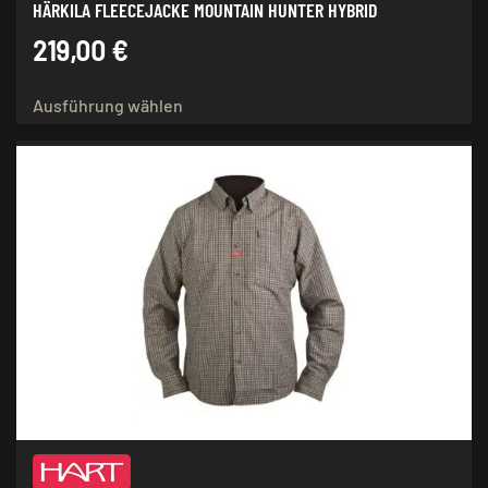
HÄRKILA FLEECEJACKE MOUNTAIN HUNTER HYBRID
219,00
€
Dieses
Ausführung wählen
Produkt
weist
mehrere
Varianten
auf.
Die
Optionen
können
auf
der
Produktseite
gewählt
werden