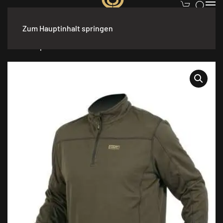
Zum Hauptinhalt springen
Start
/
Bekleidung
/
Herren
/
Pullover & Hoodies
/ HART TOPLO-
ZN Fleecepullover