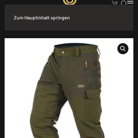
Zum Hauptinhalt springen
Start
/
Bekleidung
/
Herren
/
Hosen
/ HART TAUNUS XHP-TW
Hose