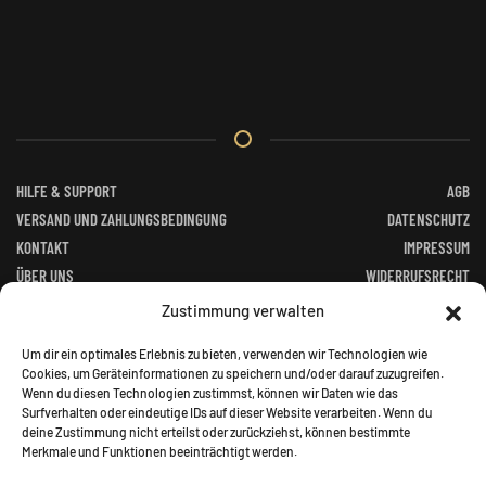
HILFE & SUPPORT
AGB
VERSAND UND ZAHLUNGSBEDINGUNG
DATENSCHUTZ
KONTAKT
IMPRESSUM
ÜBER UNS
WIDERRUFSRECHT
FACEBOOK
ALTGERÄTEVERORDNUNG
Zustimmung verwalten
BATTERIEGESETZ
Um dir ein optimales Erlebnis zu bieten, verwenden wir Technologien wie
Cookies, um Geräteinformationen zu speichern und/oder darauf zuzugreifen.
Wenn du diesen Technologien zustimmst, können wir Daten wie das
Surfverhalten oder eindeutige IDs auf dieser Website verarbeiten. Wenn du
deine Zustimmung nicht erteilst oder zurückziehst, können bestimmte
Merkmale und Funktionen beeinträchtigt werden.
©
2026
Jagd Paradies. All rights reserved.