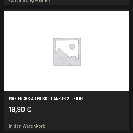
Produkt
weist
mehrere
Varianten
auf.
Die
Optionen
können
auf
der
Produktseite
gewählt
werden
MAX FUCHS AG MOSKITOANZUG 2-TEILIG
19,90
€
In den Warenkorb