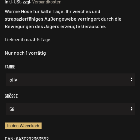
inkl. USt, zzgl.
Versandkosten
Warme Hose für kalte Tage. Ihr weiches und
strapazierfähiges Außengewebe verringert durch die
Bewegungen des Jägers erzeugte Geräusche.
Lieferzeit:
ca. 3-5 Tage
Nur noch 1 vorrätig
FARBE
GRÖSSE
HART
In den Warenkorb
TAUNUS
EAN:
8430292363552
XHP-