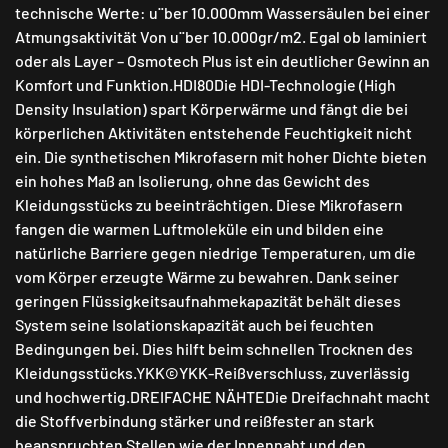
technische Werte: u¨ber 10.000mm Wassersäulen bei einer
Atmungsaktivität Von u¨ber 10.000gr/m2. Egal ob laminiert
oder als Layer – Osmotech Plus ist ein deutlicher Gewinn an
Komfort und Funktion.HDI80Die HDI-Technologie (High
Density Insulation) spart Körperwärme und fängt die bei
körperlichen Aktivitäten entstehende Feuchtigkeit nicht
ein. Die synthetischen Mikrofasern mit hoher Dichte bieten
ein hohes Maß an Isolierung, ohne das Gewicht des
Kleidungsstücks zu beeinträchtigen. Diese Mikrofasern
fangen die warmen Luftmoleküle ein und bilden eine
natürliche Barriere gegen niedrige Temperaturen, um die
vom Körper erzeugte Wärme zu bewahren. Dank seiner
geringen Flüssigkeitsaufnahmekapazität behält dieses
System seine Isolationskapazität auch bei feuchten
Bedingungen bei. Dies hilft beim schnellen Trocknen des
Kleidungsstücks.YKK©YKK-Reißverschluss, zuverlässig
und hochwertig.DREIFACHE NÄHTEDie Dreifachnaht macht
die Stoffverbindung stärker und reißfester an stark
beanspruchten Stellen wie der Innennaht und den