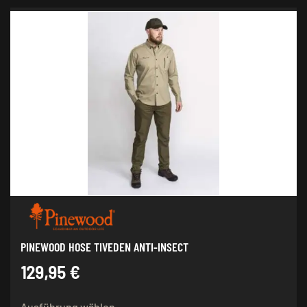
weist
mehrere
Varianten
auf.
Die
Optionen
können
auf
der
Produktseite
gewählt
werden
PINEWOOD HOSE TIVEDEN ANTI-INSECT
129,95
€
Dieses
Ausführung wählen