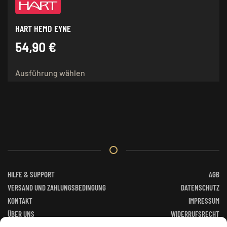
HART HEMD EYNE
54,90
€
Dieses
Ausführung wählen
Produkt
weist
mehrere
Varianten
auf.
Die
Optionen
können
auf
HILFE & SUPPORT
AGB
der
VERSAND UND ZAHLUNGSBEDINGUNG
DATENSCHUTZ
Produktseite
KONTAKT
IMPRESSUM
gewählt
ÜBER UNS
WIDERRUFSRECHT
werden