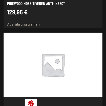
PINEWOOD HOSE TIVEDEN ANTI-INSECT
129,95
€
Dieses
Ausführung wählen
Produkt
weist
mehrere
Varianten
auf.
Die
Optionen
können
auf
der
Produktseite
gewählt
werden