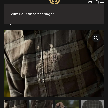
Zum Hauptinhalt springen
Start
/
Bekleidung
/
Herren
/
Hemden
/ Härkila Fjell
Langarmhemd