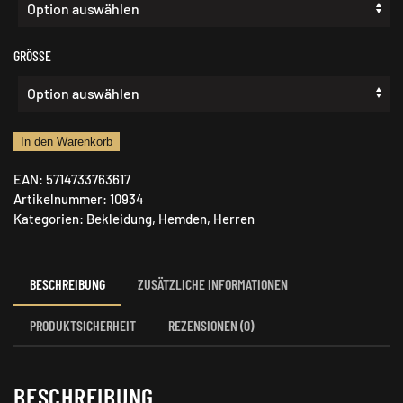
GRÖSSE
Härkila
In den Warenkorb
Fjell
EAN:
5714733763617
Langarmhemd
Artikelnummer:
10934
Menge
Kategorien:
Bekleidung
,
Hemden
,
Herren
BESCHREIBUNG
ZUSÄTZLICHE INFORMATIONEN
PRODUKTSICHERHEIT
REZENSIONEN (0)
BESCHREIBUNG