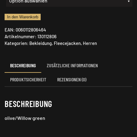
Härkila
In den Warenkorb
Borr
EAN:
0060112806464
Hybrid
Artikelnummer:
130112806
Fleecejacke
Kategorien:
Bekleidung
,
Fleecejacken
,
Herren
Dark
Menge
BESCHREIBUNG
ZUSÄTZLICHE INFORMATIONEN
PRODUKTSICHERHEIT
REZENSIONEN (0)
BESCHREIBUNG
olive/Willow green