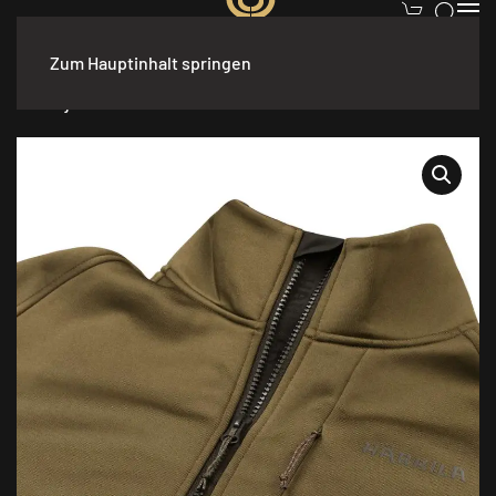
Zum Hauptinhalt springen
Start
/
Bekleidung
/
Herren
/
Fleecejacken
/ Härkila Borr Hybrid
Fleecejacke Dark