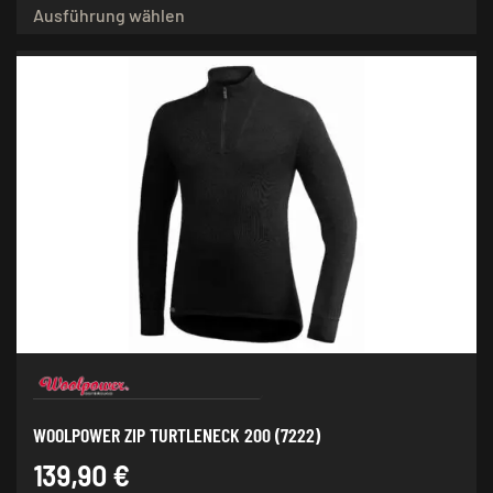
Ausführung wählen
Produkt
weist
mehrere
Varianten
auf.
Die
Optionen
können
auf
der
Produktseite
gewählt
werden
WOOLPOWER ZIP TURTLENECK 200 (7222)
139,90
€