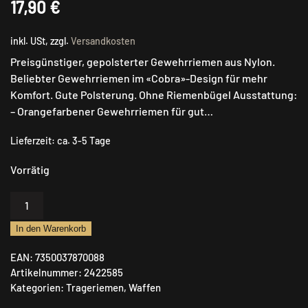
17,90
€
inkl. USt, zzgl.
Versandkosten
Preisgünstiger, gepolsterter Gewehrriemen aus Nylon.
Beliebter Gewehrriemen im «Cobra»-Design für mehr
Komfort. Gute Polsterung. Ohne Riemenbügel Ausstattung:
– Orangefarbener Gewehrriemen für gut…
Lieferzeit:
ca. 3-5 Tage
Vorrätig
Gewehrriemen
NEVERLOST
In den Warenkorb
Menge
EAN:
7350037870088
Artikelnummer:
2422585
Kategorien:
Trageriemen
,
Waffen