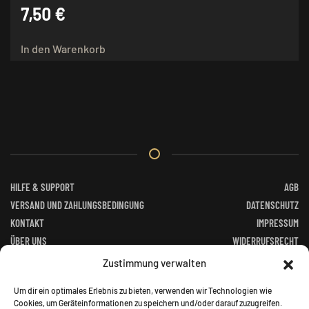
7,50
€
In den Warenkorb
HILFE & SUPPORT
AGB
VERSAND UND ZAHLUNGSBEDINGUNG
DATENSCHUTZ
KONTAKT
IMPRESSUM
ÜBER UNS
WIDERRUFSRECHT
FACEBOOK
ALTGERÄTEVERORDNUNG
Zustimmung verwalten
BATTERIEGESETZ
Um dir ein optimales Erlebnis zu bieten, verwenden wir Technologien wie
Cookies, um Geräteinformationen zu speichern und/oder darauf zuzugreifen.