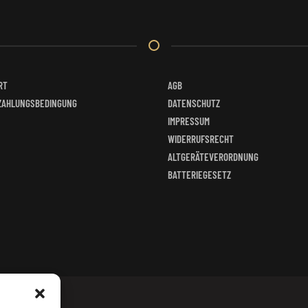
der
Produk
gewähl
werde
RT
AGB
ZAHLUNGSBEDINGUNG
DATENSCHUTZ
IMPRESSUM
WIDERRUFSRECHT
ALTGERÄTEVERORDNUNG
BATTERIEGESETZ