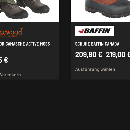
OD GAMASCHE ACTIVE MOSS
SCHUHE BAFFIN CANADA
209,90
€
219,00
–
5
€
Dieses
Ausführung wählen
Produk
 Warenkorb
weist
mehre
Varian
auf.
Die
Option
könne
auf