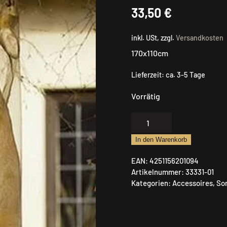
33,50
€
inkl. USt, zzgl.
Versandkosten
170x110cm
Lieferzeit:
ca. 3-5 Tage
Vorrätig
Fritzmann
Fliegennetz
In den Warenkorb
f.
Reh
EAN:
4251156201094
Menge
Artikelnummer:
33331-01
Kategorien:
Accessoires
,
So