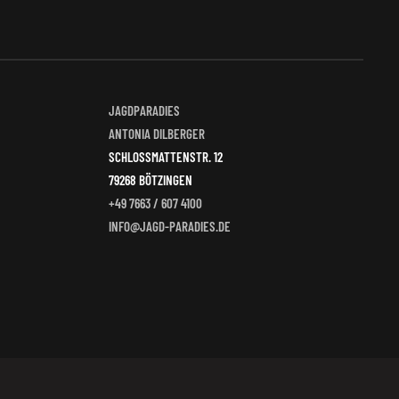
tseite
t
n
JAGDPARADIES
ANTONIA DILBERGER
SCHLOSSMATTENSTR. 12
79268 BÖTZINGEN
+49 7663 / 607 4100
INFO@JAGD-PARADIES.DE