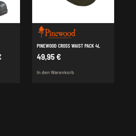
PINEWOOD CROSS WAIST PACK 4L
€
49,95
€
In den Warenkorb
t
re
ten
en
n