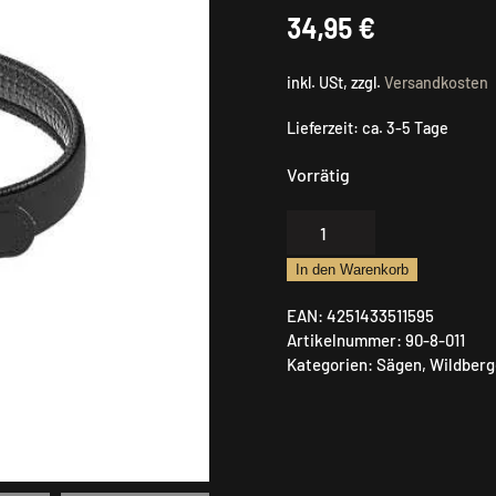
34,95
€
inkl. USt, zzgl.
Versandkosten
Lieferzeit:
ca. 3-5 Tage
Vorrätig
Farm-
Land
In den Warenkorb
Aufbrechsäge
9
EAN:
4251433511595
cm
Artikelnummer:
90-8-011
Menge
Kategorien:
Sägen
,
Wildberg