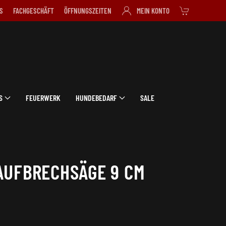
S
FACHGESCHÄFT
ÖFFNUNGSZEITEN
MEIN KONTO
S
FEUERWERK
HUNDEBEDARF
SALE
AUFBRECHSÄGE 9 CM