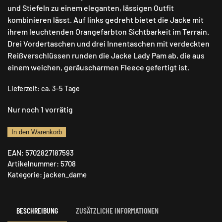
und Stiefeln zu einem eleganten, lässigen Outfit
kombinieren lässt. Auf links gedreht bietet die Jacke mit
ihrem leuchtenden Orangefarbton Sichtbarkeit im Terrain.
Drei Vordertaschen und drei Innentaschen mit verdeckten
Reißverschlüssen runden die Jacke Lady Pam ab, die aus
einem weichen, geräuscharmen Fleece gefertigt ist.
Lieferzeit:
ca. 3-5 Tage
Nur noch 1 vorrätig
Deerhunter
In den Warenkorb
Lady
EAN:
5702827187593
Pam
Artikelnummer:
5708
Bonded
Kategorie:
jacken_dame
Fleecejacke
-
wendbar
BESCHREIBUNG
ZUSÄTZLICHE INFORMATIONEN
Menge