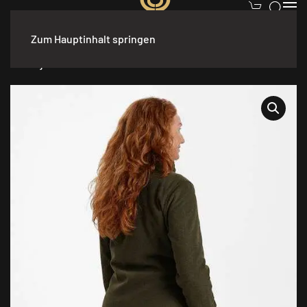
Zum Hauptinhalt springen
Start
/
jacken_dame
/ Deerhunter Lady Pam Bonded
Fleecejacke – wendbar