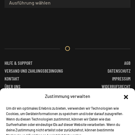
Ausführung wählen
Produkt
weist
mehrere
Varianten
auf.
Die
Optionen
können
auf
HILFE & SUPPORT
AGB
der
VERSAND UND ZAHLUNGSBEDINGUNG
DATENSCHUTZ
Produktseite
KONTAKT
IMPRESSUM
gewählt
ÜBER UNS
WIDERRUFSRECHT
werden
FACEBOOK
ALTGERÄTEVERORDNUNG
Zustimmung verwalten
BATTERIEGESETZ
Um dir ein optimales Erlebnis zu bieten, verwenden wir Technologien wie
Cookies, um Geräteinformationen zu speichern und/oder darauf zuzugreifen.
Wenn du diesen Technologien zustimmst, können wir Daten wie das
Surfverhalten oder eindeutige IDs auf dieser Website verarbeiten. Wenn du
deine Zustimmung nicht erteilst oder zurückziehst, können bestimmte