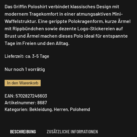
Das Griffin Poloshirt verbindet klassisches Design mit
modernem Tragekomfort in einer atmungsaktiven Mini-
Waffelstruktur. Eine gerippte Polokragenform, kurze Ärmel
mit Rippbündchen sowie dezente Logo-Stickereien auf
Brust und Ärmel machen dieses Polo ideal für entspannte
Tage im Freien und den Alltag.
Lieferzeit:
ca. 3-5 Tage
Nur noch 1 vorrätig
Deerhunter
In den Warenkorb
Griffin
EAN:
5702827246603
Poloshirt
Artikelnummer:
8687
Menge
Kategorien:
Bekleidung
,
Herren
,
Polohemd
BESCHREIBUNG
ZUSÄTZLICHE INFORMATIONEN