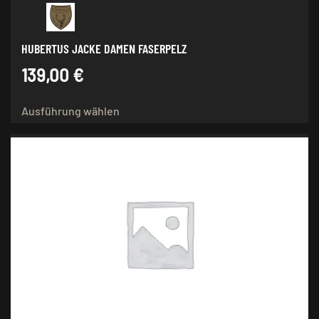
HUBERTUS JACKE DAMEN FASERPELZ
139,00
€
Dieses
Ausführung wählen
Produkt
weist
mehrere
Varianten
auf.
Die
Optionen
können
auf
der
Produktseite
gewählt
werden