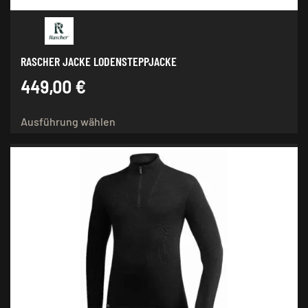
RASCHER JACKE LODENSTEPPJACKE
449,00
€
Dieses
Ausführung wählen
Produkt
weist
mehrere
Varianten
auf.
Die
Optionen
können
auf
der
Produktseite
gewählt