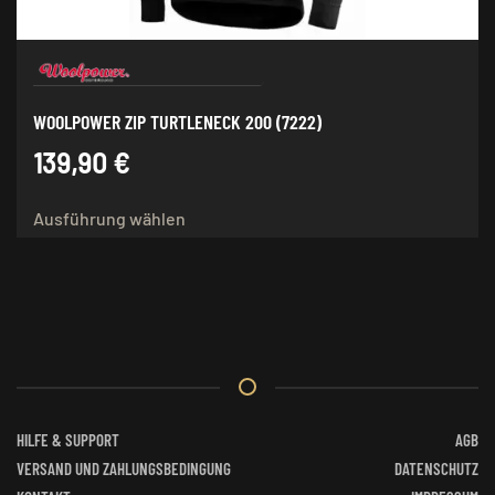
werden
WOOLPOWER ZIP TURTLENECK 200 (7222)
139,90
€
Dieses
Ausführung wählen
Produkt
weist
mehrere
Varianten
auf.
Die
Optionen
können
auf
HILFE & SUPPORT
AGB
der
VERSAND UND ZAHLUNGSBEDINGUNG
DATENSCHUTZ
Produktseite