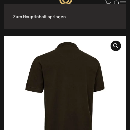
Zum Hauptinhalt springen
Start
/
Bekleidung
/
Herren
/
Polohemd
/ Deerhunter Griffin
Poloshirt