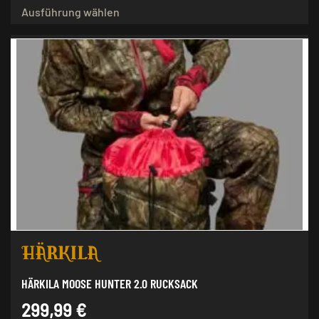
Ausführung wählen
Produkt
weist
mehrere
Varianten
auf.
Die
Optionen
können
auf
der
Produktseite
gewählt
werden
HÄRKILA MOOSE HUNTER 2.0 RUCKSACK
299,99
€