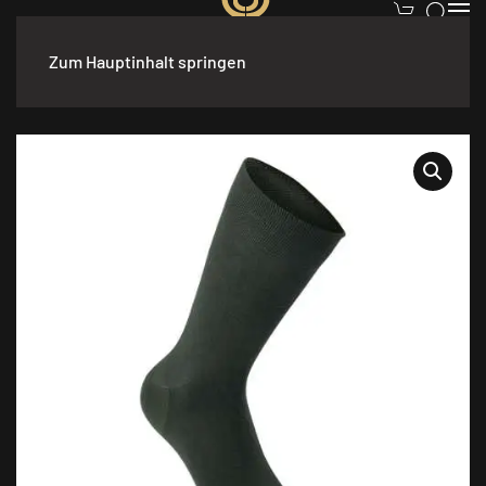
Zum Hauptinhalt springen
Start
/
Accessoires
/
Socken
/ Deerhunter Bambussocken – 3er-
Pack