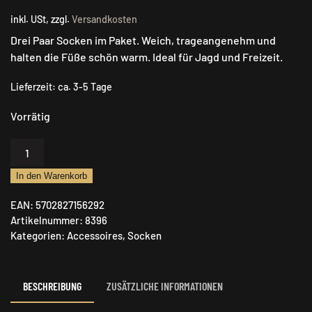
inkl. USt, zzgl.
Versandkosten
Drei Paar Socken im Paket. Weich, trageangenehm und
halten die Füße schön warm. Ideal für Jagd und Freizeit.
Lieferzeit:
ca. 3-5 Tage
Vorrätig
Deerhunter
Bambussocken
In den Warenkorb
-
3er-
EAN:
5702827156292
Pack
Artikelnummer:
8396
Menge
Kategorien:
Accessoires
,
Socken
BESCHREIBUNG
ZUSÄTZLICHE INFORMATIONEN