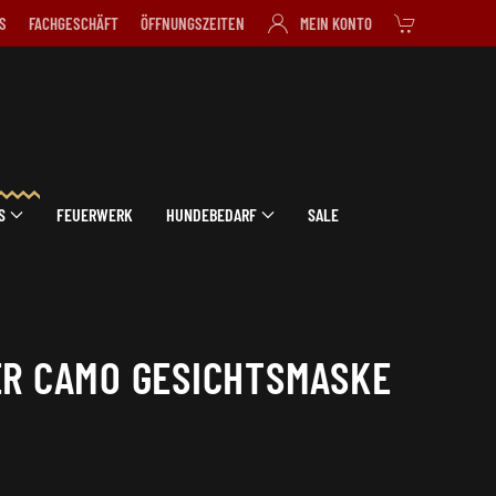
S
FACHGESCHÄFT
ÖFFNUNGSZEITEN
MEIN KONTO
S
FEUERWERK
HUNDEBEDARF
SALE
ER CAMO GESICHTSMASKE