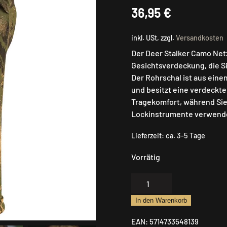
36,95
€
inkl. USt, zzgl.
Versandkosten
Der Deer Stalker Camo Net
Gesichtsverdeckung, die S
Der Rohrschal ist aus einem
und besitzt eine verdeckt
Tragekomfort, während Sie
Lockinstrumente verwende
Lieferzeit:
ca. 3-5 Tage
Vorrätig
Deer
Stalker
In den Warenkorb
Camo
Gesichtsmaske
EAN:
5714733548139