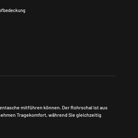
pfbedeckung
kentasche mitführen können. Der Rohrschal ist aus
enehmen Tragekomfort, während Sie gleichzeitig