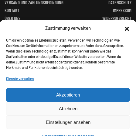
VERSAND UND ZAHLUNGSBEDINGUNG
DATENSCHUTZ
KONTAKT
IMPRESSUM
ÜBER UNS
WIDERRUFSRECHT
FACEBOOK
ALTGERÄTEVERORDNUNG
Zustimmung verwalten
BATTERIEGESETZ
Um dir ein optimales Erlebnis zu bieten, verwenden wir Technologien wie
Cookies, um Geräteinformationen zu speichern und/oder darauf zuzugreifen.
Wenn du diesen Technologien zustimmst, können wir Daten wie das
Surfverhalten oder eindeutige IDs auf dieser Website verarbeiten. Wenn du
deine Zustimmung nicht erteilst oder zurückziehst, können bestimmte
Merkmale und Funktionen beeinträchtigt werden.
©
2026
Jagd Paradies. All rights reserved.
Dienste verwalten
Akzeptieren
Alle Preise inkl. gesetzl. Mehrwertsteuer zzgl.
Ablehnen
Versandkosten und ggf. Nachnahmegebühren, wenn nicht
anders angegeben.
Einstellungen ansehen