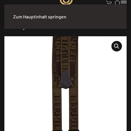
Zum Hauptinhalt springen
Start
/
Accessoires
/
Gürtel & Hosenträger
/ Carl-August
Hosenträger