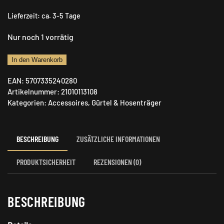
Lieferzeit:
ca. 3-5 Tage
Nur noch 1 vorrätig
Carl-
In den Warenkorb
August
EAN:
5707335240280
Hosenträger
Artikelnummer:
21010113108
Menge
Kategorien:
Accessoires
,
Gürtel & Hosenträger
BESCHREIBUNG
ZUSÄTZLICHE INFORMATIONEN
PRODUKTSICHERHEIT
REZENSIONEN (0)
BESCHREIBUNG