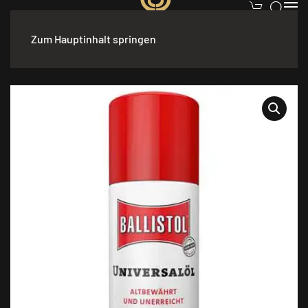
Zum Hauptinhalt springen
Start
/
Waffen
/
Zubehör & Pflege
/ Ballistol Universalöl Spray,
200 ml