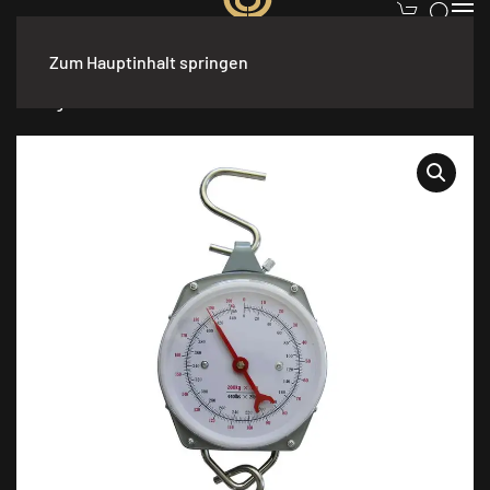
Zum Hauptinhalt springen
Start
/
Wildbergen
/
Wildbretverwertung
/ AKAH Wildwaage bis
200 kg