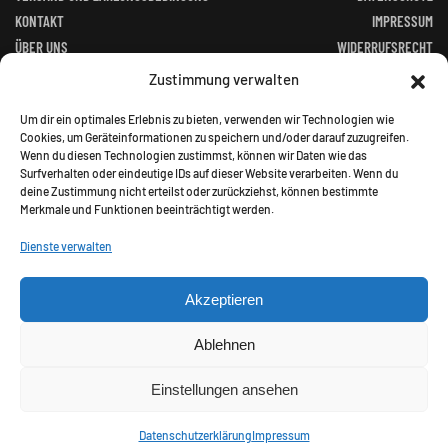
KONTAKT
IMPRESSUM
ÜBER UNS
WIDERRUFSRECHT
FACEBOOK
ALTGERÄTEVERORDNUNG
Zustimmung verwalten
BATTERIEGESETZ
Um dir ein optimales Erlebnis zu bieten, verwenden wir Technologien wie
Cookies, um Geräteinformationen zu speichern und/oder darauf zuzugreifen.
Wenn du diesen Technologien zustimmst, können wir Daten wie das
Surfverhalten oder eindeutige IDs auf dieser Website verarbeiten. Wenn du
deine Zustimmung nicht erteilst oder zurückziehst, können bestimmte
Merkmale und Funktionen beeinträchtigt werden.
©
2026
Jagd Paradies. All rights reserved.
Dienste verwalten
Akzeptieren
Alle Preise inkl. gesetzl. Mehrwertsteuer zzgl.
Ablehnen
Versandkosten und ggf. Nachnahmegebühren, wenn nicht
anders angegeben.
Einstellungen ansehen
Datenschutzerklärung
Impressum