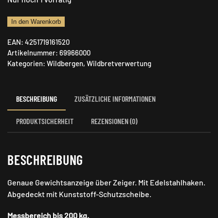
AKAH
In den Warenkorb
Wildwaage
EAN:
4251719161520
bis
Artikelnummer:
69966000
200
Kategorien:
Wildbergen
,
Wildbretverwertung
kg
Menge
BESCHREIBUNG
ZUSÄTZLICHE INFORMATIONEN
PRODUKTSICHERHEIT
REZENSIONEN (0)
BESCHREIBUNG
Genaue Gewichtsanzeige über Zeiger. Mit Edelstahlhaken.
Abgedeckt mit Kunststoff-Schutzscheibe.
Messbereich bis 200 kg.