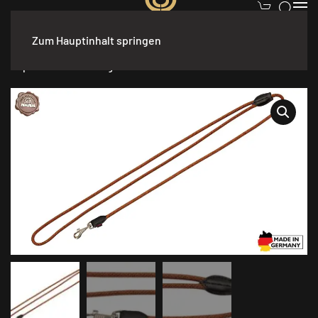
Zum Hauptinhalt springen
Start
/
Hundebedarf
/
Hundeleinen
/ AKAH Umhängeleine Dog
Rope Stahlblau-Orange