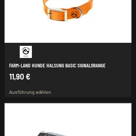
FARM-LAND HUNDE HALSUNG BASIC SIGNALORANGE
11,90
€
Dieses
Ausführung wählen
Produkt
weist
mehrere
Varianten
auf.
Die