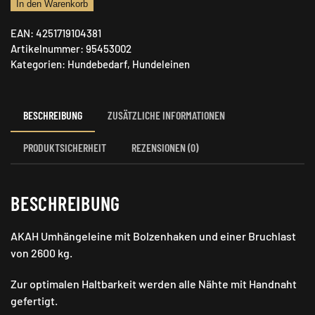
AKAH
In den Warenkorb
Umhängeleine
EAN:
4251719104381
Dog
Artikelnummer:
95453002
Rope
Kategorien:
Hundebedarf
,
Hundeleinen
Stahlblau-
Orange
Menge
BESCHREIBUNG
ZUSÄTZLICHE INFORMATIONEN
PRODUKTSICHERHEIT
REZENSIONEN (0)
BESCHREIBUNG
AKAH Umhängeleine mit Bolzenhaken und einer Bruchlast
von 2600 kg.
Zur optimalen Haltbarkeit werden alle Nähte mit Handnaht
gefertigt.