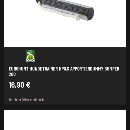
Optionen
können
auf
der
Produktseite
gewählt
werden
EUROHUNT HUNDETRAINER HP&G APPORTIERDUMMY BUMPER
200
16,90
€
In den Warenkorb