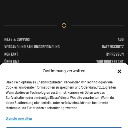
HILFE & SUPPORT
AGB
VERSAND UND ZAHLUNGSBEDINGUNG
DATENSCHUTZ
KONTAKT
IMPRESSUM
ÜBER UNS
WIDERRUFSRECHT
FACEBOOK
ALTGERÄTEVERORDNUNG
Zustimmung verwalten
BATTERIEGESETZ
Um dir ein optimales Erlebnis zu bieten, verwenden wir Technologien wie
Cookies, um Geräteinformationen zu speichern und/oder darauf zuzugreifen.
Wenn du diesen Technologien zustimmst, können wir Daten wie das
Surfverhalten oder eindeutige IDs auf dieser Website verarbeiten. Wenn du
deine Zustimmung nicht erteilst oder zurückziehst, können bestimmte
Merkmale und Funktionen beeinträchtigt werden.
©
2026
Jagd Paradies. All rights reserved.
Dienste verwalten