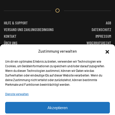
HILFE & SUPPORT
AGB
VERSAND UND ZAHLUNGSBEDINGUNG
DATENSCHUTZ
KONTAKT
IMPRESSUM
ÜBER UNS
WIDERRUFSRECHT
FACEBOOK
ALTGERÄTEVERORDNUNG
Zustimmung verwalten
BATTERIEGESETZ
Um dir ein optimales Erlebnis zu bieten, verwenden wir Technologien wie
Cookies, um Geräteinformationen zu speichern und/oder darauf zuzugreifen.
Wenn du diesen Technologien zustimmst, können wir Daten wie das
Surfverhalten oder eindeutige IDs auf dieser Website verarbeiten. Wenn du
deine Zustimmung nicht erteilst oder zurückziehst, können bestimmte
Merkmale und Funktionen beeinträchtigt werden.
©
2026
Jagd Paradies. All rights reserved.
Dienste verwalten
Akzeptieren