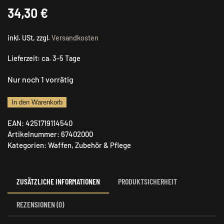
34,30
€
inkl. USt, zzgl.
Versandkosten
Lieferzeit:
ca. 3-5 Tage
Nur noch 1 vorrätig
AKAH
In den Warenkorb
Schalldämpferhalter
EAN:
4251719114540
Menge
Artikelnummer:
67402000
Kategorien:
Waffen
,
Zubehör & Pflege
ZUSÄTZLICHE INFORMATIONEN
PRODUKTSICHERHEIT
REZENSIONEN (0)