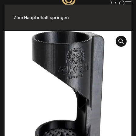
Zum Hauptinhalt springen
Start
/
Waffen
/
Zubehör & Pflege
/ AKAH Schalldämpferhalter