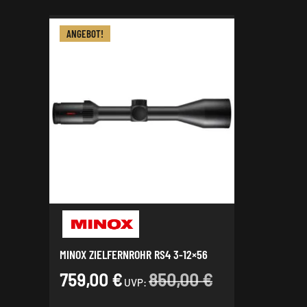
ANGEBOT!
MINOX ZIELFERNROHR RS4 3-12×56
759,00
€
850,00
€
UVP: