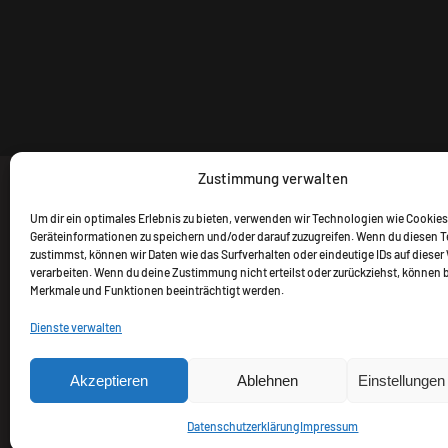
Zustimmung verwalten
Um dir ein optimales Erlebnis zu bieten, verwenden wir Technologien wie Cookies
Geräteinformationen zu speichern und/oder darauf zuzugreifen. Wenn du diesen 
zustimmst, können wir Daten wie das Surfverhalten oder eindeutige IDs auf dieser
verarbeiten. Wenn du deine Zustimmung nicht erteilst oder zurückziehst, können
Merkmale und Funktionen beeinträchtigt werden.
Dienste verwalten
Alle Preise inkl. gesetzl. M
Akzeptieren
Ablehnen
Einstellunge
Datenschutzerklärung
Impressum