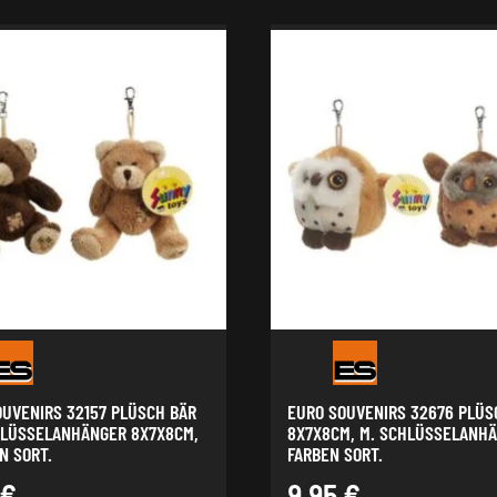
OUVENIRS 32157 PLÜSCH BÄR
EURO SOUVENIRS 32676 PLÜS
HLÜSSELANHÄNGER 8X7X8CM,
8X7X8CM, M. SCHLÜSSELANHÄ
N SORT.
FARBEN SORT.
€
9,95
€