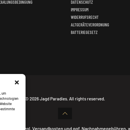
ZAHLUNGSBEDINGUNG
DATENSCHUTZ
IMPRESSUM
WIDERRUFSRECHT
ALTGERÄTEVERORDNUNG
BATTERIEGESETZ
, um
©
2026
Jagd Paradies. All rights reserved.
Technologien
 Website
 bestimmte
ehrwertsteuer zzgl. Versandkosten und ggf. Nachnahmegebühren,