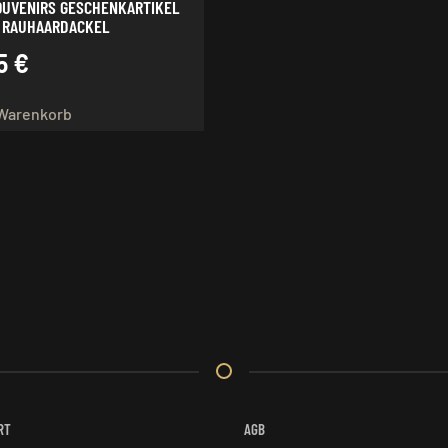
OUVENIRS GESCHENKARTIKEL
 RAUHAARDACKEL
95
€
 Warenkorb
RT
AGB