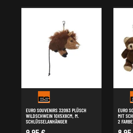
EURO SOUVENIRS 32093 PLÜSCH
EURO S
WILDSCHWEIN 10X5X8CM, M.
MIT SC
SCHLÜSSELANHÄNGER
2 FARBE
9,95
€
8,95