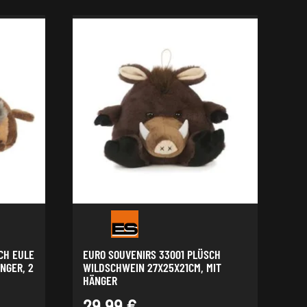
CH EULE
EURO SOUVENIRS 33001 PLÜSCH
NGER, 2
WILDSCHWEIN 27X25X21CM, MIT
HÄNGER
29,99
€