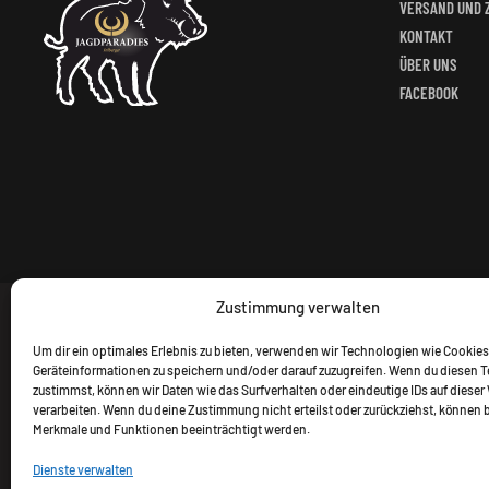
VERSAND UND 
KONTAKT
ÜBER UNS
FACEBOOK
Zustimmung verwalten
Um dir ein optimales Erlebnis zu bieten, verwenden wir Technologien wie Cookies
Geräteinformationen zu speichern und/oder darauf zuzugreifen. Wenn du diesen 
zustimmst, können wir Daten wie das Surfverhalten oder eindeutige IDs auf dieser
verarbeiten. Wenn du deine Zustimmung nicht erteilst oder zurückziehst, können
Merkmale und Funktionen beeinträchtigt werden.
Dienste verwalten
Alle Preise inkl. gesetzl. M