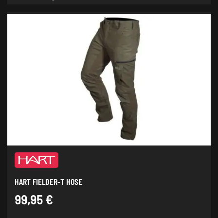
weist
mehrere
Varianten
auf.
Die
Optionen
können
auf
der
Produktseite
gewählt
werden
HART FIELDER-T HOSE
99,95
€
Dieses