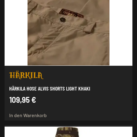
auf.
Die
Optionen
können
auf
der
Produktseite
gewählt
werden
HÄRKILA HOSE ALVIS SHORTS LIGHT KHAKI
109,95
€
In den Warenkorb