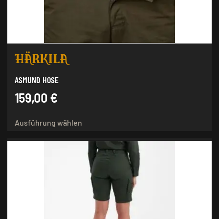
ASMUND HOSE
159,00
€
Dieses
Ausführung wählen
Produkt
weist
mehrere
Varianten
auf.
Die
Optionen
können
auf