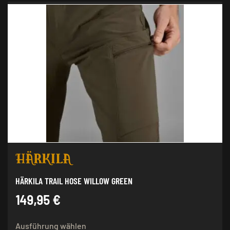
mehrere
Varianten
auf.
Die
Optionen
können
auf
der
Produktseite
gewählt
werden
HÄRKILA TRAIL HOSE WILLOW GREEN
149,95
€
Dieses
Ausführung wählen
Produkt