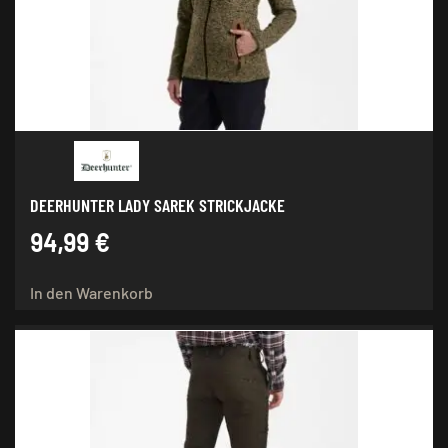
auf
der
Produktseite
gewählt
werden
DEERHUNTER LADY SAREK STRICKJACKE
94,99
€
In den Warenkorb