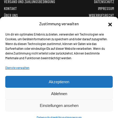
VERSAND UND ZAHLUNGSBEDINGUNG
DATENSCHUTZ
KONTAKT
IMPRESSUM
ÜBER UNS
WIDERRUFSRECHT
FACEBOOK
ALTGERÄTEVERORDNUNG
Zustimmung verwalten
BATTERIEGESETZ
Um dir ein optimales Erlebnis zu bieten, verwenden wir Technologien wie
Cookies, um Geräteinformationen zu speichern und/oder darauf zuzugreifen.
Wenn du diesen Technologien zustimmst, können wir Daten wie das
Surfverhalten oder eindeutige IDs auf dieser Website verarbeiten. Wenn du
deine Zustimmung nicht erteilst oder zurückziehst, können bestimmte
Merkmale und Funktionen beeinträchtigt werden.
©
2026
Jagd Paradies. All rights reserved.
Dienste verwalten
Akzeptieren
Alle Preise inkl. gesetzl. Mehrwertsteuer zzgl.
Ablehnen
Versandkosten und ggf. Nachnahmegebühren, wenn nicht
anders angegeben.
Einstellungen ansehen
Datenschutzerklärung
Impressum