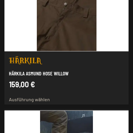
HÄRKILA ASMUND HOSE WILLOW
159,00
€
Dieses
Ausführung wählen
Produkt
weist
mehrere
Varianten
auf.