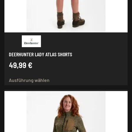
der
Produktseite
gewählt
werden
DEERHUNTER LADY ATLAS SHORTS
49,99
€
Dieses
Ausführung wählen
Produkt
weist
mehrere
Varianten
auf.
Die
Optionen
können