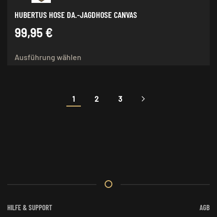
HUBERTUS HOSE DA.-JAGDHOSE CANVAS
99,95
€
Dieses
Ausführung wählen
Produkt
weist
mehrere
Varianten
1
2
3
auf.
Die
Optionen
können
auf
der
Produktseite
gewählt
werden
HILFE & SUPPORT
AGB