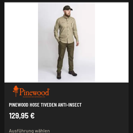
mehrere
Varianten
auf.
Die
Optionen
können
auf
der
Produktseite
gewählt
werden
PINEWOOD HOSE TIVEDEN ANTI-INSECT
129,95
€
Dieses
Ausführung wählen
Produkt