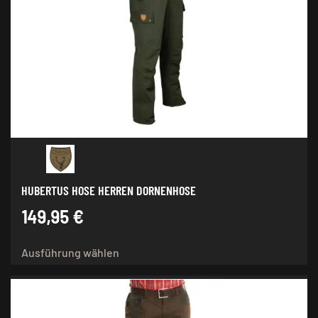
Die
Optionen
können
auf
der
Produktseite
gewählt
werden
HUBERTUS HOSE HERREN DORNENHOSE
149,95
€
Dieses
Ausführung wählen
Produkt
weist
mehrere
Varianten