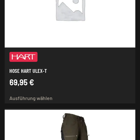
können
auf
der
Produktseite
gewählt
werden
HOSE HART ULEX-T
69,95
€
Dieses
Ausführung wählen
Produkt
weist
mehrere
Varianten
auf.
Die