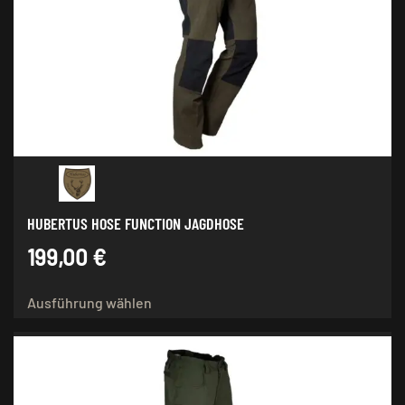
Optionen
können
auf
der
Produktseite
gewählt
werden
HUBERTUS HOSE FUNCTION JAGDHOSE
199,00
€
Dieses
Ausführung wählen
Produkt
weist
mehrere
Varianten
auf.