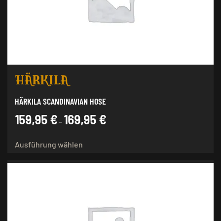
HÄRKILA SCANDINAVIAN HOSE
159,95
€
169,95
€
–
Dieses
Ausführung wählen
Produkt
weist
mehrere
Varianten
auf.
Die
Optionen