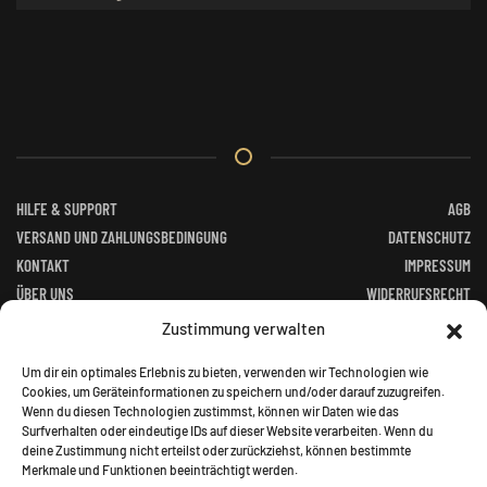
weist
mehrere
Varianten
auf.
Die
Optionen
können
auf
HILFE & SUPPORT
AGB
der
VERSAND UND ZAHLUNGSBEDINGUNG
DATENSCHUTZ
Produktseite
KONTAKT
IMPRESSUM
gewählt
ÜBER UNS
WIDERRUFSRECHT
werden
FACEBOOK
ALTGERÄTEVERORDNUNG
Zustimmung verwalten
BATTERIEGESETZ
Um dir ein optimales Erlebnis zu bieten, verwenden wir Technologien wie
Cookies, um Geräteinformationen zu speichern und/oder darauf zuzugreifen.
Wenn du diesen Technologien zustimmst, können wir Daten wie das
Surfverhalten oder eindeutige IDs auf dieser Website verarbeiten. Wenn du
deine Zustimmung nicht erteilst oder zurückziehst, können bestimmte
Merkmale und Funktionen beeinträchtigt werden.