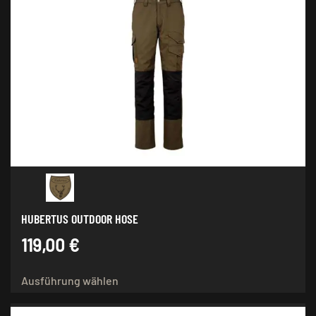
Varianten
auf.
Die
Optionen
können
auf
der
Produktseite
gewählt
werden
HUBERTUS OUTDOOR HOSE
119,00
€
Dieses
Ausführung wählen
Produkt
weist