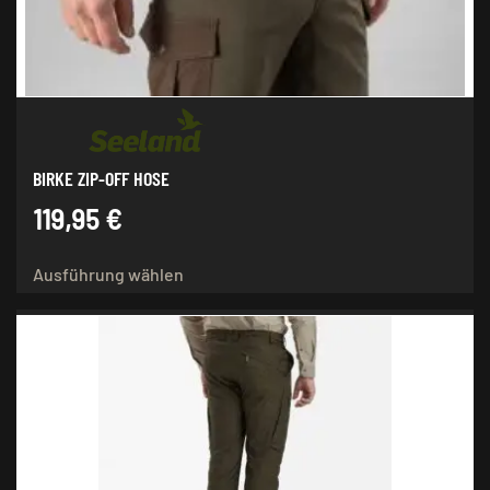
BIRKE ZIP-OFF HOSE
119,95
€
Dieses
Ausführung wählen
Produkt
weist
mehrere
Varianten
auf.
Die
Optionen
können
auf