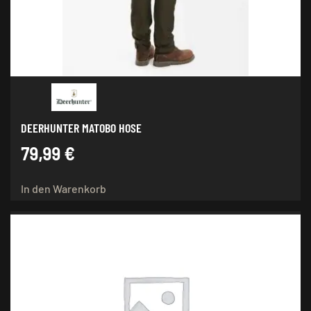
der
Produktseite
gewählt
werden
DEERHUNTER MATOBO HOSE
79,99
€
In den Warenkorb