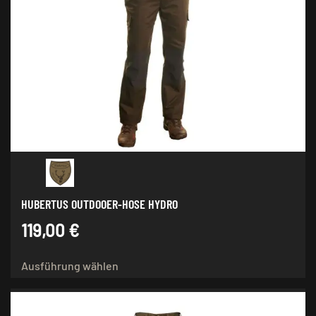
auf.
Die
Optionen
können
auf
der
Produktseite
gewählt
werden
HUBERTUS OUTDOOER-HOSE HYDRO
119,00
€
Dieses
Ausführung wählen
Produkt
weist
mehrere