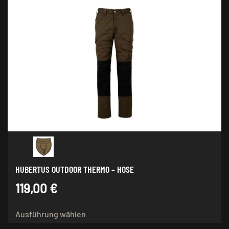
mehrere
Varianten
auf.
Die
Optionen
können
auf
der
Produktseite
gewählt
werden
HUBERTUS OUTDOOR THERMO – HOSE
119,00
€
Dieses
Ausführung wählen
Produkt
weist