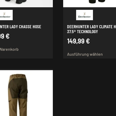
NTER LADY CHASSE HOSE
DEERHUNTER LADY CLIMATE H
37.5® TECHNOLOGY
99
€
149,99
€
Dieses
 Warenkorb
Ausführung wählen
Produk
weist
mehre
Varian
auf.
Die
Option
könne
auf
der