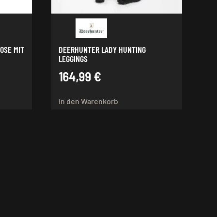
OSE MIT
DEERHUNTER LADY HUNTING
LEGGINGS
164,99
€
In den Warenkorb
t
re
ten
en
n