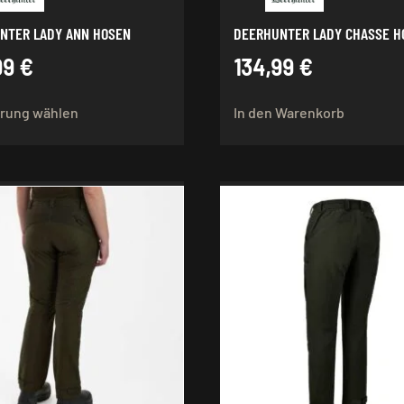
NTER LADY ANN HOSEN
DEERHUNTER LADY CHASSE H
99
€
134,99
€
Dieses
rung wählen
In den Warenkorb
Produkt
weist
mehrere
Varianten
auf.
Die
Optionen
können
auf
der
Produktseite
gewählt
werden