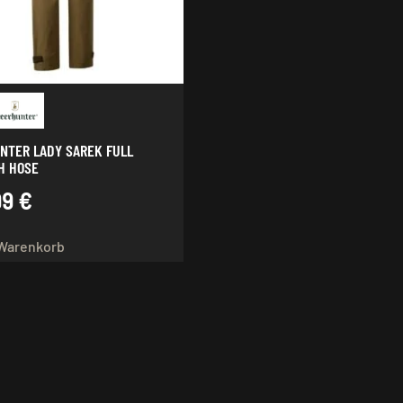
Produk
gewähl
werde
NTER LADY SAREK FULL
H HOSE
99
€
 Warenkorb