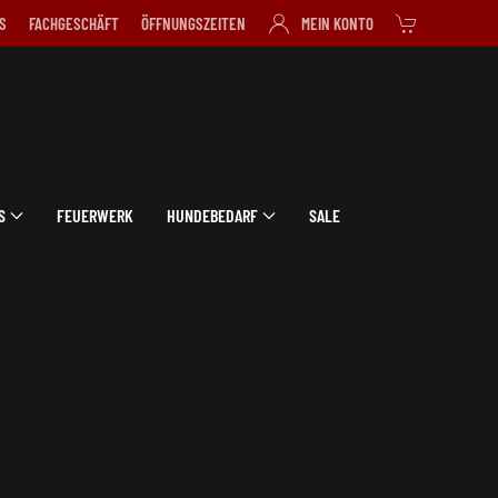
S
FACHGESCHÄFT
ÖFFNUNGSZEITEN
MEIN KONTO
S
FEUERWERK
HUNDEBEDARF
SALE